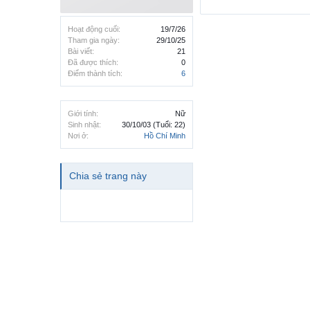
Hoạt động cuối:
19/7/26
Tham gia ngày:
29/10/25
Bài viết:
21
Đã được thích:
0
Điểm thành tích:
6
Giới tính:
Nữ
Sinh nhật:
30/10/03
(Tuổi: 22)
Nơi ở:
Hồ Chí Minh
Chia sẻ trang này