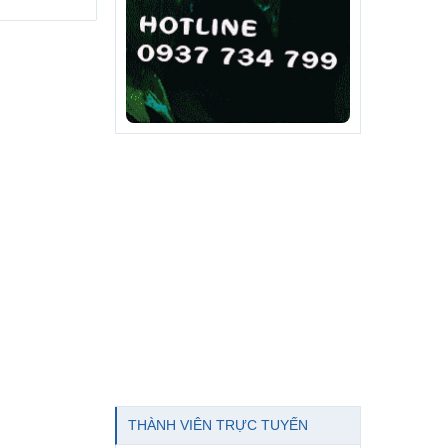
THÀNH VIÊN TRỰC TUYẾN