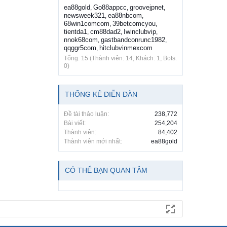
ea88gold
Go88appcc
groovejpnet
,
,
,
newsweek321
ea88nbcom
,
,
68win1comcom
39betcomcyou
,
,
tientda1
cm88dad2
Iwinclubvip
,
,
,
nnok68com
gastbandconrunc1982
,
,
qqggr5com
hitclubvinmexcom
,
Tổng: 15 (Thành viên: 14, Khách: 1, Bots:
0)
THỐNG KÊ DIỄN ĐÀN
Đề tài thảo luận:
238,772
Bài viết:
254,204
Thành viên:
84,402
Thành viên mới nhất:
ea88gold
CÓ THỂ BẠN QUAN TÂM