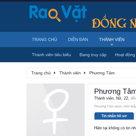
TRANG CHỦ
DIỄN ĐÀN
THÀNH VIÊN
Thành viên tiêu biểu
Đang truy cập
Hoạt động
Trang chủ
Thành viên
Phương Tâm
Phương Tâ
Thành viên
, Nữ, 22,
đế
Phương Tâm được nhìn thấy 
Tin nhắn hồ sơ
Hiện tại không có tin 