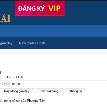
 gần đây
New Profile Posts
m
n từ
Hồ Chí Minh
lần cuối:
19/7/26
Hoạt động gần đây
Các bài đăng
Thông tin
nhắn trong hồ sơ của Phương Tâm.