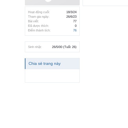
Hoạt động cuối:
18/3/24
Tham gia ngày:
26/6/23
Bài viết:
77
Đã được thích:
0
Điểm thành tích:
76
Sinh nhật:
26/5/00
(Tuổi: 26)
Chia sẻ trang này