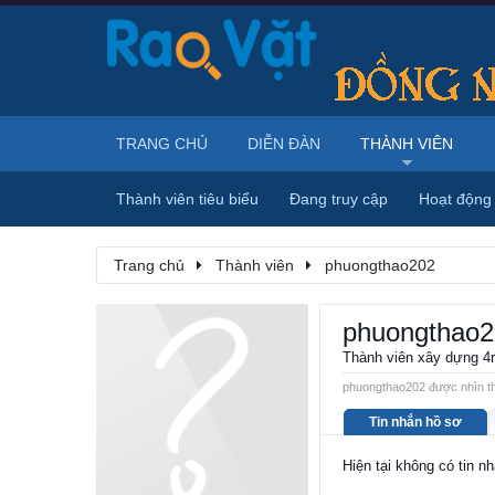
TRANG CHỦ
DIỄN ĐÀN
THÀNH VIÊN
Thành viên tiêu biểu
Đang truy cập
Hoạt động
Trang chủ
Thành viên
phuongthao202
phuongthao2
Thành viên xây dựng 4
phuongthao202 được nhìn th
Tin nhắn hồ sơ
Hiện tại không có tin 