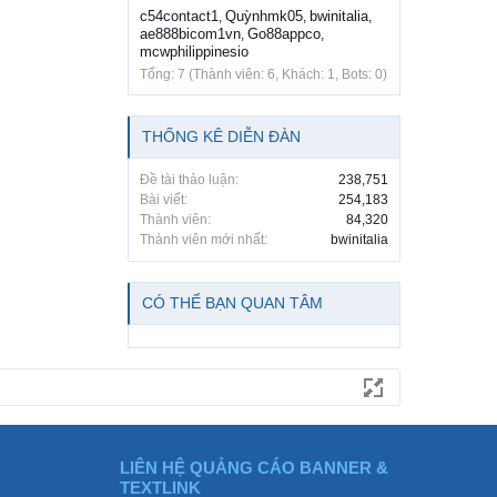
c54contact1
Quỳnhmk05
bwinitalia
,
,
,
ae888bicom1vn
Go88appco
,
,
mcwphilippinesio
Tổng: 7 (Thành viên: 6, Khách: 1, Bots: 0)
THỐNG KÊ DIỄN ĐÀN
Đề tài thảo luận:
238,751
Bài viết:
254,183
Thành viên:
84,320
Thành viên mới nhất:
bwinitalia
CÓ THỂ BẠN QUAN TÂM
LIÊN HỆ QUẢNG CÁO BANNER &
TEXTLINK