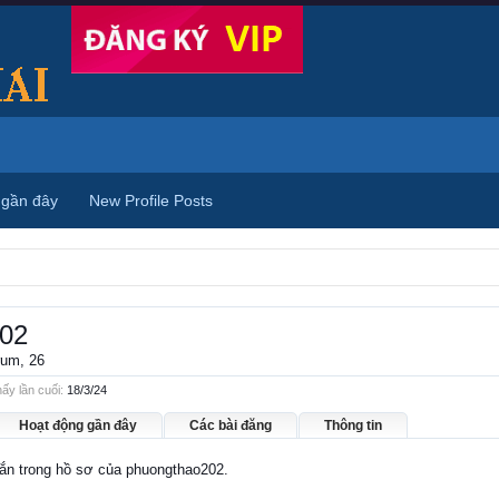
 gần đây
New Profile Posts
02
rum
, 26
ấy lần cuối:
18/3/24
Hoạt động gần đây
Các bài đăng
Thông tin
nhắn trong hồ sơ của phuongthao202.