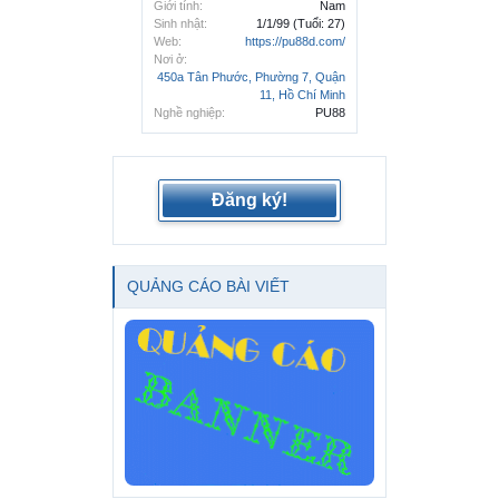
Giới tính:
Nam
Sinh nhật:
1/1/99
(Tuổi: 27)
Web:
https://pu88d.com/
Nơi ở:
450a Tân Phước, Phường 7, Quận
11, Hồ Chí Minh
Nghề nghiệp:
PU88
Đăng ký!
QUẢNG CÁO BÀI VIẾT