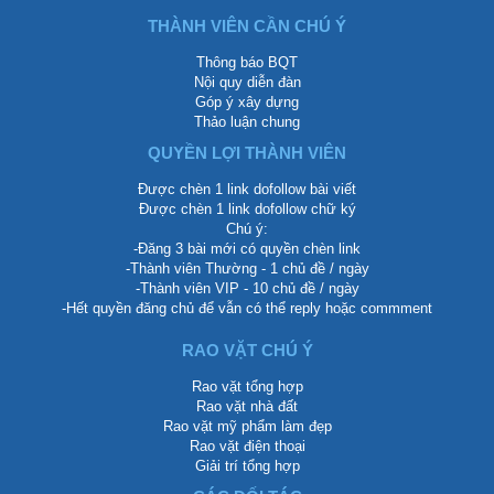
THÀNH VIÊN CẦN CHÚ Ý
Thông báo BQT
Nội quy diễn đàn
Góp ý xây dựng
Thảo luận chung
QUYỀN LỢI THÀNH VIÊN
Được chèn 1 link dofollow bài viết
Được chèn 1 link dofollow chữ ký
Chú ý:
-Đăng 3 bài mới có quyền chèn link
-Thành viên Thường - 1 chủ đề / ngày
-Thành viên VIP - 10 chủ đề / ngày
-Hết quyền đăng chủ để vẫn có thể reply hoặc commment
RAO VẶT CHÚ Ý
Rao vặt tổng hợp
Rao vặt nhà đất
Rao vặt mỹ phẩm làm đẹp
Rao vặt điện thoại
Giải trí tổng hợp