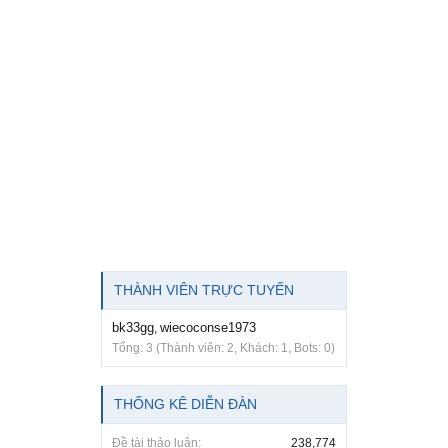
THÀNH VIÊN TRỰC TUYẾN
bk33gg
wiecoconse1973
,
Tổng: 3 (Thành viên: 2, Khách: 1, Bots: 0)
THỐNG KÊ DIỄN ĐÀN
Đề tài thảo luận:
238,774