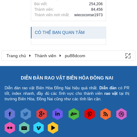
Bài viết:
254,206
Thành viên:
84,456
Thành viên mới nhất:
wiecoconse1973
CÓ THỂ BẠN QUAN TÂM
Trang chủ
Thành viên
pu88dcom
DIỄN ĐÀN RAO VẶT BIÊN HÒA ĐỒNG NAI
Diễn đàn rao vặt Biên Hòa Đồng Nai
hiệu quả nhất.
Diễn đàn
có PR
tốt, index nhanh, đầy đủ các lĩnh vực cho thành viên
rao vặt
tại thị
trường Biên Hòa, Đồng Nai cũng như các tỉnh lân cận.