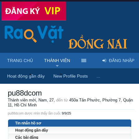
TRANG CHỦ
THÀNH VIÊN
ĐĂNG NHẬP
Trang chủ
Thành viên
pu88dcom
Hoạt động gần đây
New Profile Posts
...
pu88dcom
Thành viên mới
, Nam, 27,
đến từ
450a Tân Phước, Phường 7, Quận
11, Hồ Chí Minh
pu88dcom được nhìn thấy lần cuối:
9/9/25
Tin nhắn hồ sơ
Hoạt động gần đây
Các bài đăng