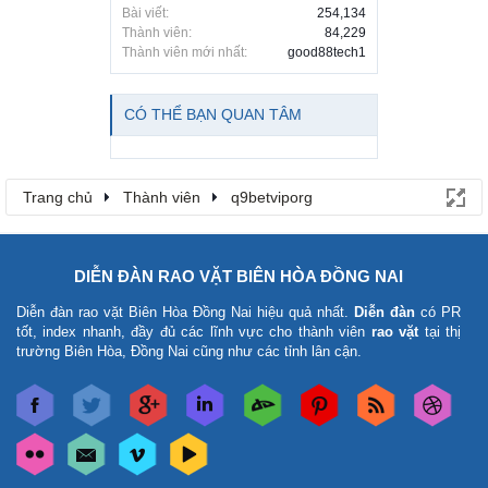
Bài viết:
254,134
Thành viên:
84,229
Thành viên mới nhất:
good88tech1
CÓ THỂ BẠN QUAN TÂM
Trang chủ
Thành viên
q9betviporg
DIỄN ĐÀN RAO VẶT BIÊN HÒA ĐỒNG NAI
Diễn đàn rao vặt Biên Hòa Đồng Nai
hiệu quả nhất.
Diễn đàn
có PR
tốt, index nhanh, đầy đủ các lĩnh vực cho thành viên
rao vặt
tại thị
trường Biên Hòa, Đồng Nai cũng như các tỉnh lân cận.