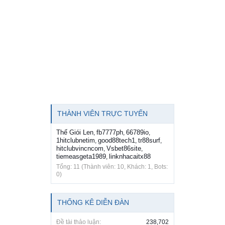
THÀNH VIÊN TRỰC TUYẾN
Thế Giói Len
fb7777ph
66789io
,
,
,
1hitclubnetim
good88tech1
tr88surf
,
,
,
hitclubvincncom
Vsbet86site
,
,
tiemeasgeta1989
linknhacaitx88
,
Tổng: 11 (Thành viên: 10, Khách: 1, Bots:
0)
THỐNG KÊ DIỄN ĐÀN
Đề tài thảo luận:
238,702