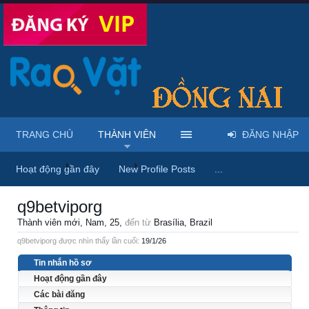
TRANG CHỦ
THÀNH VIÊN
ĐĂNG NHẬP
Trang chủ
Thành viên
q9betviporg
Hoạt động gần đây
New Profile Posts
...
q9betviporg
Thành viên mới
, Nam, 25,
đến từ
Brasília, Brazil
q9betviporg được nhìn thấy lần cuối:
19/1/26
Tin nhắn hồ sơ
Hoạt động gần đây
Các bài đăng