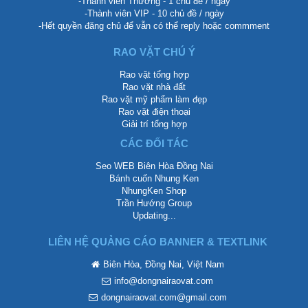
-Thành viên Thường - 1 chủ đề / ngày
-Thành viên VIP - 10 chủ đề / ngày
-Hết quyền đăng chủ để vẫn có thể reply hoặc commment
RAO VẶT CHÚ Ý
Rao vặt tổng hợp
Rao vặt nhà đất
Rao vặt mỹ phẩm làm đẹp
Rao vặt điện thoại
Giải trí tổng hợp
CÁC ĐỐI TÁC
Seo WEB Biên Hòa Đồng Nai
Bánh cuốn Nhung Ken
NhungKen Shop
Trần Hướng Group
Updating...
LIÊN HỆ QUẢNG CÁO BANNER & TEXTLINK
Biên Hòa, Đồng Nai, Việt Nam
info@dongnairaovat.com
dongnairaovat.com@gmail.com