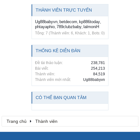
THÀNH VIÊN TRỰC TUYẾN
Ug88babyvn
betdecom
kp886today
,
,
,
phtayaphio
789clubzbaby
lalmoniH
,
,
Tổng: 7 (Thành viên: 6, Khách: 1, Bots: 0)
THỐNG KÊ DIỄN ĐÀN
Đề tài thảo luận:
238,781
Bài viết:
254,213
Thành viên:
84,519
Thành viên mới nhất:
Ug88babyvn
CÓ THỂ BẠN QUAN TÂM
Trang chủ
Thành viên