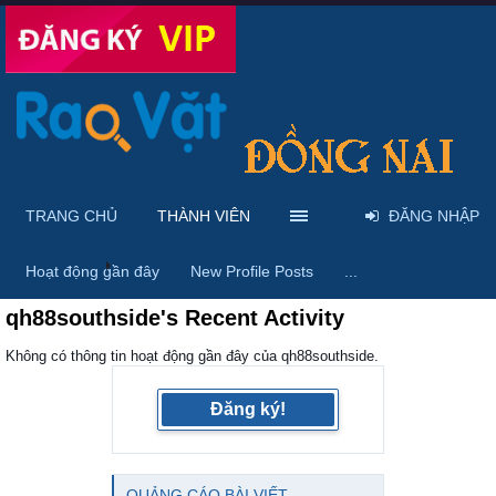
TRANG CHỦ
THÀNH VIÊN
ĐĂNG NHẬP
Trang chủ
Thành viên
Hoạt động gần đây
New Profile Posts
...
qh88southside's Recent Activity
Không có thông tin hoạt động gần đây của qh88southside.
Đăng ký!
QUẢNG CÁO BÀI VIẾT