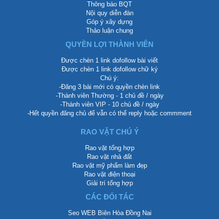
Thông báo BQT
Nội quy diễn đàn
Góp ý xây dựng
Thảo luận chung
QUYỀN LỢI THÀNH VIÊN
Được chèn 1 link dofollow bài viết
Được chèn 1 link dofollow chữ ký
Chú ý:
-Đăng 3 bài mới có quyền chèn link
-Thành viên Thường - 1 chủ đề / ngày
-Thành viên VIP - 10 chủ đề / ngày
-Hết quyền đăng chủ để vẫn có thể reply hoặc commment
RAO VẶT CHÚ Ý
Rao vặt tổng hợp
Rao vặt nhà đất
Rao vặt mỹ phẩm làm đẹp
Rao vặt điện thoại
Giải trí tổng hợp
CÁC ĐỐI TÁC
Seo WEB Biên Hòa Đồng Nai