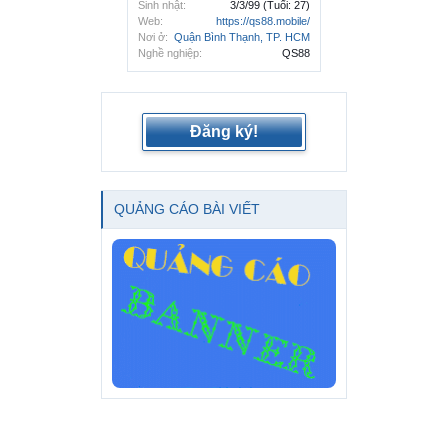
Sinh nhật:
3/3/99
(Tuổi: 27)
Web:
https://qs88.mobile/
Nơi ở:
Quận Bình Thạnh, TP. HCM
Nghề nghiệp:
QS88
Đăng ký!
QUẢNG CÁO BÀI VIẾT