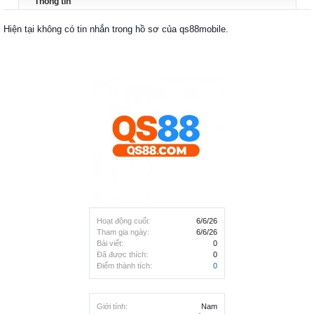
Thông tin
Hiện tại không có tin nhắn trong hồ sơ của qs88mobile.
Hoạt động cuối:
6/6/26
Tham gia ngày:
6/6/26
Bài viết:
0
Đã được thích:
0
Điểm thành tích:
0
Giới tính:
Nam