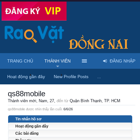
TRANG CHỦ
THÀNH VIÊN
ĐĂNG NHẬP
Trang chủ
Thành viên
qs88mobile
Hoạt động gần đây
New Profile Posts
...
qs88mobile
Thành viên mới
, Nam, 27,
đến từ
Quận Bình Thạnh, TP. HCM
qs88mobile được nhìn thấy lần cuối:
6/6/26
Tin nhắn hồ sơ
Hoạt động gần đây
Các bài đăng