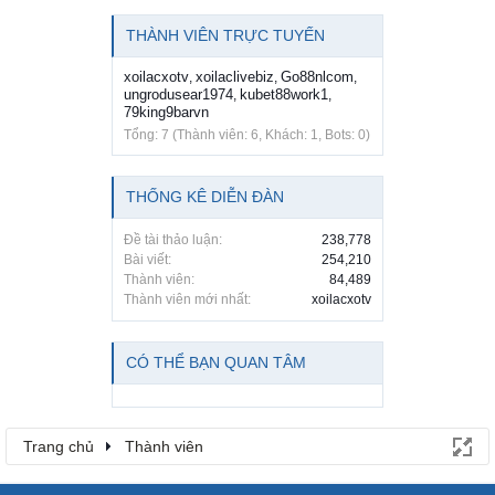
THÀNH VIÊN TRỰC TUYẾN
xoilacxotv
xoilaclivebiz
Go88nlcom
,
,
,
ungrodusear1974
kubet88work1
,
,
79king9barvn
Tổng: 7 (Thành viên: 6, Khách: 1, Bots: 0)
THỐNG KÊ DIỄN ĐÀN
Đề tài thảo luận:
238,778
Bài viết:
254,210
Thành viên:
84,489
Thành viên mới nhất:
xoilacxotv
CÓ THỂ BẠN QUAN TÂM
Trang chủ
Thành viên