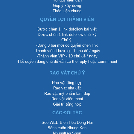
Nội quy diễn đàn
Góp ý xây dựng
Thảo luận chung
QUYỀN LỢI THÀNH VIÊN
Được chèn 1 link dofollow bài viết
Được chèn 1 link dofollow chữ ký
Chú ý:
-Đăng 3 bài mới có quyền chèn link
-Thành viên Thường - 1 chủ đề / ngày
-Thành viên VIP - 10 chủ đề / ngày
-Hết quyền đăng chủ để vẫn có thể reply hoặc commment
RAO VẶT CHÚ Ý
Rao vặt tổng hợp
Rao vặt nhà đất
Rao vặt mỹ phẩm làm đẹp
Rao vặt điện thoại
Giải trí tổng hợp
CÁC ĐỐI TÁC
Seo WEB Biên Hòa Đồng Nai
Bánh cuốn Nhung Ken
NhungKen Shop