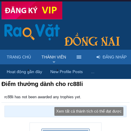
TRANG CHỦ
THÀNH VIÊN
ĐĂNG NHẬP
Trang chủ
Thành viên
rc88li
Hoạt động gần đây
New Profile Posts
...
Điểm thưởng dành cho rc88li
rc88li has not been awarded any trophies yet.
Xem tất cả thành tích có thể đạt được