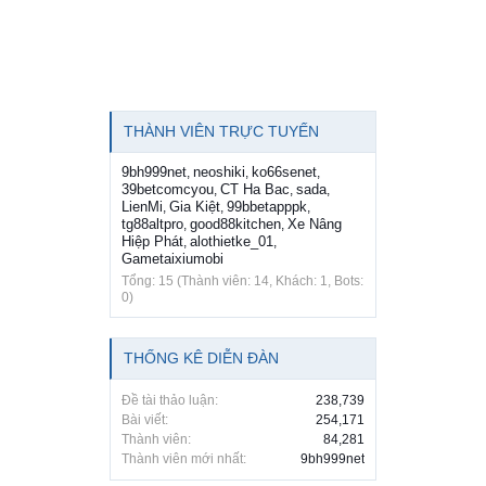
THÀNH VIÊN TRỰC TUYẾN
9bh999net
neoshiki
ko66senet
,
,
,
39betcomcyou
CT Ha Bac
sada
,
,
,
LienMi
Gia Kiệt
99bbetapppk
,
,
,
tg88altpro
good88kitchen
Xe Nâng
,
,
Hiệp Phát
alothietke_01
,
,
Gametaixiumobi
Tổng: 15 (Thành viên: 14, Khách: 1, Bots:
0)
THỐNG KÊ DIỄN ĐÀN
Đề tài thảo luận:
238,739
Bài viết:
254,171
Thành viên:
84,281
Thành viên mới nhất:
9bh999net