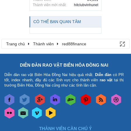
Thành viên mới nhất:
hitclubvinhunet
CÓ THỂ BẠN QUAN TÂM
Trang chủ
Thành viên
red88finance
DIỄN ĐÀN RAO VẶT BIÊN HÒA ĐỒNG NAI
Diễn đàn rao vặt Biên Hòa Đồng Nai
hiệu quả nhất.
Diễn đàn
có PR
tốt, index nhanh, đầy đủ các lĩnh vực cho thành viên
rao vặt
tại thị
trường Biên Hòa, Đồng Nai cũng như các tỉnh lân cận.
THÀNH VIÊN CẦN CHÚ Ý