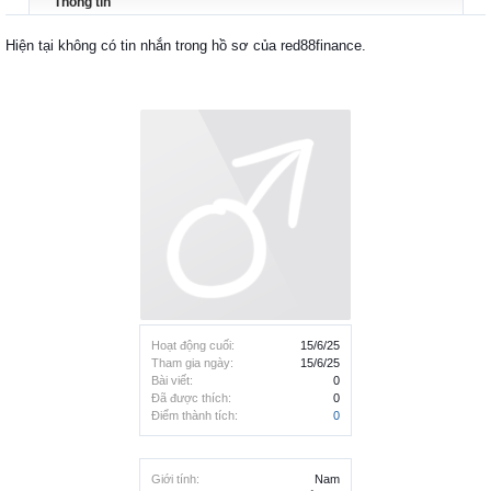
Thông tin
Hiện tại không có tin nhắn trong hồ sơ của red88finance.
Hoạt động cuối:
15/6/25
Tham gia ngày:
15/6/25
Bài viết:
0
Đã được thích:
0
Điểm thành tích:
0
Giới tính:
Nam