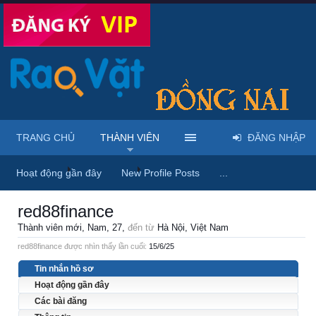
TRANG CHỦ
THÀNH VIÊN
ĐĂNG NHẬP
Trang chủ
Thành viên
red88finance
Hoạt động gần đây
New Profile Posts
...
red88finance
Thành viên mới
, Nam, 27,
đến từ
Hà Nội, Việt Nam
red88finance được nhìn thấy lần cuối:
15/6/25
Tin nhắn hồ sơ
Hoạt động gần đây
Các bài đăng