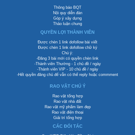
Thông báo BQT
Nội quy diễn đàn
Góp ý xây dựng
Thảo luận chung
QUYỀN LỢI THÀNH VIÊN
Được chèn 1 link dofollow bài viết
Được chèn 1 link dofollow chữ ký
Chú ý:
-Đăng 3 bài mới có quyền chèn link
-Thành viên Thường - 1 chủ đề / ngày
-Thành viên VIP - 10 chủ đề / ngày
-Hết quyền đăng chủ để vẫn có thể reply hoặc commment
RAO VẶT CHÚ Ý
Rao vặt tổng hợp
Rao vặt nhà đất
Rao vặt mỹ phẩm làm đẹp
Rao vặt điện thoại
Giải trí tổng hợp
CÁC ĐỐI TÁC