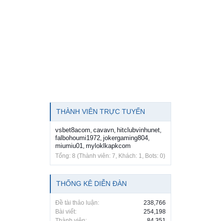
THÀNH VIÊN TRỰC TUYẾN
vsbet8acom
cavavn
hitclubvinhunet
,
,
,
falbohoumi1972
jokergaming804
,
,
miumiu01
myloklkapkcom
,
Tổng: 8 (Thành viên: 7, Khách: 1, Bots: 0)
THỐNG KÊ DIỄN ĐÀN
Đề tài thảo luận:
238,766
Bài viết:
254,198
Thành viên:
84,351