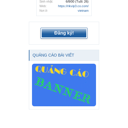
Sinh nhật:
6/8/00
(Tuổi: 26)
Web:
https://rikvip3.co.com/
Nơi ở:
vietnam
Đăng ký!
QUẢNG CÁO BÀI VIẾT