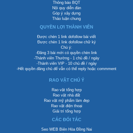
Thông báo BQT
Nội quy diễn đàn
Góp ý xây dựng
Thảo luận chung
QUYỀN LỢI THÀNH VIÊN
Được chèn 1 link dofollow bài viết
Được chèn 1 link dofollow chữ ký
Chú ý:
-Đăng 3 bài mới có quyền chèn link
-Thành viên Thường - 1 chủ đề / ngày
-Thành viên VIP - 10 chủ đề / ngày
-Hết quyền đăng chủ để vẫn có thể reply hoặc commment
RAO VẶT CHÚ Ý
Rao vặt tổng hợp
Rao vặt nhà đất
Rao vặt mỹ phẩm làm đẹp
Rao vặt điện thoại
Giải trí tổng hợp
CÁC ĐỐI TÁC
Seo WEB Biên Hòa Đồng Nai