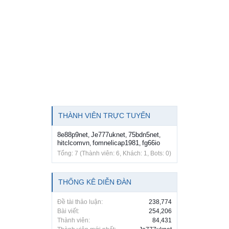
THÀNH VIÊN TRỰC TUYẾN
8e88p9net
Je777uknet
75bdn5net
,
,
,
hitclcomvn
fomnelicap1981
fg66io
,
,
Tổng: 7 (Thành viên: 6, Khách: 1, Bots: 0)
THỐNG KÊ DIỄN ĐÀN
Đề tài thảo luận:
238,774
Bài viết:
254,206
Thành viên:
84,431