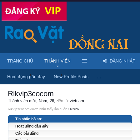
TRANG CHỦ
THÀNH VIÊN
ĐĂNG NHẬP
Trang chủ
Thành viên
Rikvip3cocom
Hoạt động gần đây
New Profile Posts
...
Rikvip3cocom
Thành viên mới
, Nam, 26,
đến từ
vietnam
Rikvip3cocom được nhìn thấy lần cuối:
11/2/26
Tin nhắn hồ sơ
Hoạt động gần đây
Các bài đăng