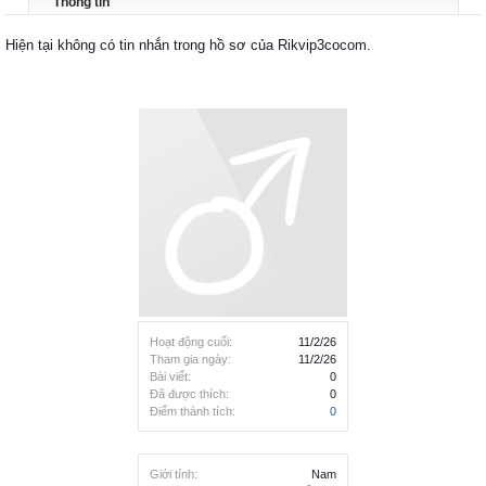
Thông tin
Hiện tại không có tin nhắn trong hồ sơ của Rikvip3cocom.
Hoạt động cuối:
11/2/26
Tham gia ngày:
11/2/26
Bài viết:
0
Đã được thích:
0
Điểm thành tích:
0
Giới tính:
Nam