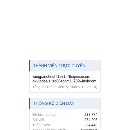
THÀNH VIÊN TRỰC TUYẾN
wingpanctiricht1971
Nbajeecncom
,
,
okvipdeals
sc88ecom1
789winshcom
,
,
Tổng: 6 (Thành viên: 5, Khách: 1, Bots: 0)
THỐNG KÊ DIỄN ĐÀN
Đề tài thảo luận:
238,774
Bài viết:
254,206
Thành viên:
84,449