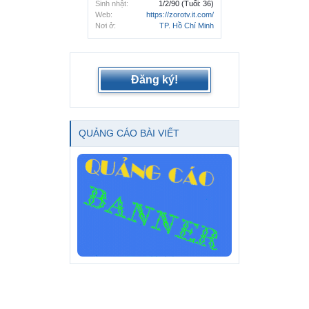
Sinh nhật:
1/2/90
(Tuổi: 36)
Web:
https://zorotv.it.com/
Nơi ở:
TP. Hồ Chí Minh
Đăng ký!
QUẢNG CÁO BÀI VIẾT