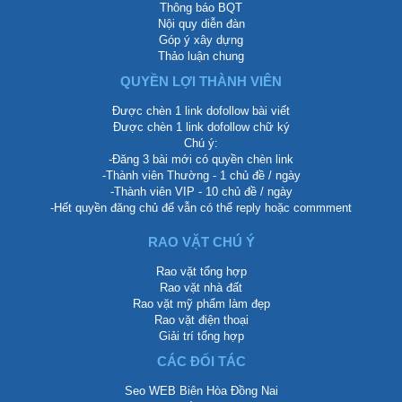
Thông báo BQT
Nội quy diễn đàn
Góp ý xây dựng
Thảo luận chung
QUYỀN LỢI THÀNH VIÊN
Được chèn 1 link dofollow bài viết
Được chèn 1 link dofollow chữ ký
Chú ý:
-Đăng 3 bài mới có quyền chèn link
-Thành viên Thường - 1 chủ đề / ngày
-Thành viên VIP - 10 chủ đề / ngày
-Hết quyền đăng chủ để vẫn có thể reply hoặc commment
RAO VẶT CHÚ Ý
Rao vặt tổng hợp
Rao vặt nhà đất
Rao vặt mỹ phẩm làm đẹp
Rao vặt điện thoại
Giải trí tổng hợp
CÁC ĐỐI TÁC
Seo WEB Biên Hòa Đồng Nai