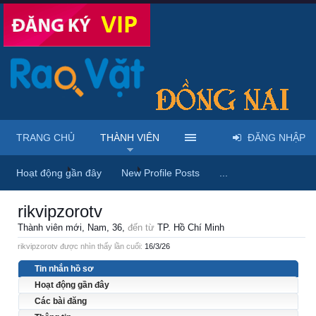
TRANG CHỦ
THÀNH VIÊN
ĐĂNG NHẬP
Trang chủ
Thành viên
rikvipzorotv
Hoạt động gần đây
New Profile Posts
...
rikvipzorotv
Thành viên mới
, Nam, 36,
đến từ
TP. Hồ Chí Minh
rikvipzorotv được nhìn thấy lần cuối:
16/3/26
Tin nhắn hồ sơ
Hoạt động gần đây
Các bài đăng