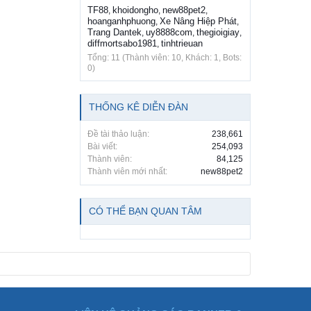
TF88
khoidongho
new88pet2
,
,
,
hoanganhphuong
Xe Nâng Hiệp Phát
,
,
Trang Dantek
uy8888com
thegioigiay
,
,
,
diffmortsabo1981
tinhtrieuan
,
Tổng: 11 (Thành viên: 10, Khách: 1, Bots:
0)
THỐNG KÊ DIỄN ĐÀN
Đề tài thảo luận:
238,661
Bài viết:
254,093
Thành viên:
84,125
Thành viên mới nhất:
new88pet2
CÓ THỂ BẠN QUAN TÂM