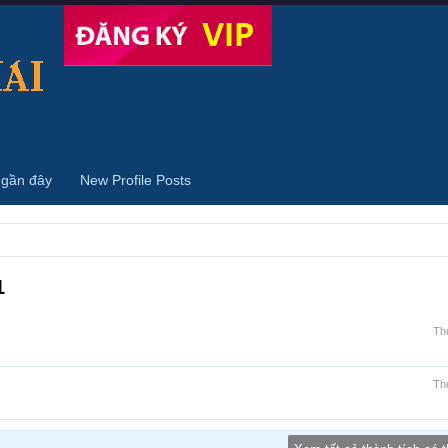
 gần đây
New Profile Posts
1
Th
Th