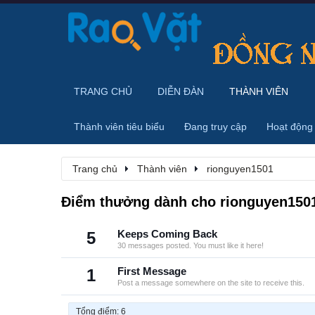
TRANG CHỦ
DIỄN ĐÀN
THÀNH VIÊN
Thành viên tiêu biểu
Đang truy cập
Hoạt động
Trang chủ
Thành viên
rionguyen1501
Điểm thưởng dành cho rionguyen150
5
Keeps Coming Back
30 messages posted. You must like it here!
1
First Message
Post a message somewhere on the site to receive this.
Tổng điểm: 6