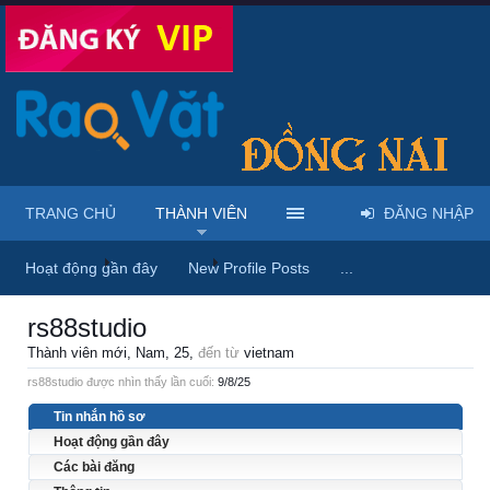
TRANG CHỦ
THÀNH VIÊN
ĐĂNG NHẬP
Trang chủ
Thành viên
rs88studio
Hoạt động gần đây
New Profile Posts
...
rs88studio
Thành viên mới
, Nam, 25,
đến từ
vietnam
rs88studio được nhìn thấy lần cuối:
9/8/25
Tin nhắn hồ sơ
Hoạt động gần đây
Các bài đăng