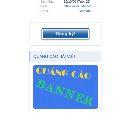
Sinh nhật:
10/10/00
(Tuổi: 25)
Web:
https://rs88.studio/
Nơi ở:
vietnam
Đăng ký!
QUẢNG CÁO BÀI VIẾT