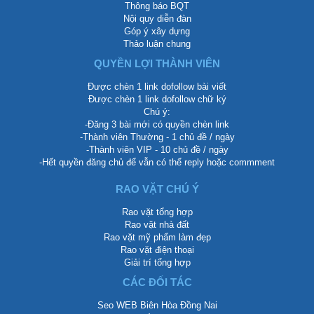
Thông báo BQT
Nội quy diễn đàn
Góp ý xây dựng
Thảo luận chung
QUYỀN LỢI THÀNH VIÊN
Được chèn 1 link dofollow bài viết
Được chèn 1 link dofollow chữ ký
Chú ý:
-Đăng 3 bài mới có quyền chèn link
-Thành viên Thường - 1 chủ đề / ngày
-Thành viên VIP - 10 chủ đề / ngày
-Hết quyền đăng chủ để vẫn có thể reply hoặc commment
RAO VẶT CHÚ Ý
Rao vặt tổng hợp
Rao vặt nhà đất
Rao vặt mỹ phẩm làm đẹp
Rao vặt điện thoại
Giải trí tổng hợp
CÁC ĐỐI TÁC
Seo WEB Biên Hòa Đồng Nai