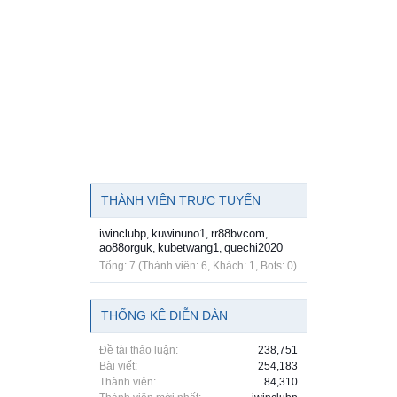
THÀNH VIÊN TRỰC TUYẾN
iwinclubp
kuwinuno1
rr88bvcom
,
,
,
ao88orguk
kubetwang1
quechi2020
,
,
Tổng: 7 (Thành viên: 6, Khách: 1, Bots: 0)
THỐNG KÊ DIỄN ĐÀN
Đề tài thảo luận:
238,751
Bài viết:
254,183
Thành viên:
84,310