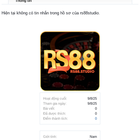
Thông tin
Hiện tại không có tin nhắn trong hồ sơ của rs88studio.
Hoạt động cuối:
9/8/25
Tham gia ngày:
9/8/25
Bài viết:
0
Đã được thích:
0
Điểm thành tích:
0
Giới tính:
Nam