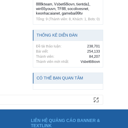
888kteam
Vsbet68iovn
tientda1
,
,
,
win55youvn
TF88
socolivesnet
,
,
,
keonhacaianet
gamebai99tv
,
Tổng: 9 (Thành viên: 8, Khách: 1, Bots: 0)
THỐNG KÊ DIỄN ĐÀN
Đề tài thảo luận:
238,701
Bài viết:
254,133
Thành viên:
84,207
Thành viên mới nhất:
Vsbet68iovn
CÓ THỂ BẠN QUAN TÂM
LIÊN HỆ QUẢNG CÁO BANNER &
TEXTLINK