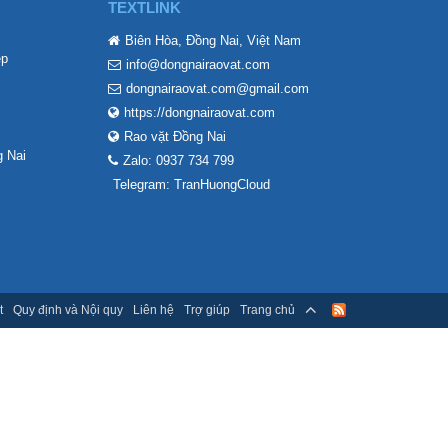
TEXTLINK
Biên Hòa, Đồng Nai, Việt Nam
ẹp
info@dongnairaovat.com
dongnairaovat.com@gmail.com
https://dongnairaovat.com
Rao vặt Đồng Nai
 Nai
Zalo: 0937 734 799
Telegram: TranHuongCloud
t
Quy định và Nội quy
Liên hệ
Trợ giúp
Trang chủ