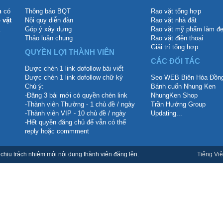
n
có
Thông báo BQT
Rao vặt tổng hợp
 vặt
Nội quy diễn đàn
Rao vặt nhà đất
.
Góp ý xây dựng
Rao vặt mỹ phẩm làm đ
Thảo luận chung
Rao vặt điện thoại
Giải trí tổng hợp
QUYỀN LỢI THÀNH VIÊN
CÁC ĐỐI TÁC
Được chèn 1 link dofollow bài viết
Được chèn 1 link dofollow chữ ký
Seo WEB Biên Hòa Đồng
Chú ý:
Bánh cuốn Nhung Ken
-Đăng 3 bài mới có quyền chèn link
NhungKen Shop
-Thành viên Thường - 1 chủ đề / ngày
Trần Hướng Group
-Thành viên VIP - 10 chủ đề / ngày
Updating...
-Hết quyền đăng chủ để vẫn có thể
reply hoặc commment
hịu trách nhiệm mội nội dung thành viên đăng lên.
Tiếng Việ