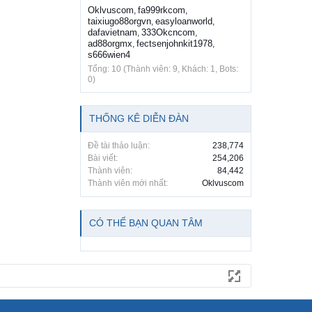
Oklvuscom
fa999rkcom
,
,
taixiugo88orgvn
easyloanworld
,
,
dafavietnam
333Okcncom
,
,
ad88orgmx
fectsenjohnkit1978
,
,
s666wien4
Tổng: 10 (Thành viên: 9, Khách: 1, Bots:
0)
THỐNG KÊ DIỄN ĐÀN
Đề tài thảo luận:
238,774
Bài viết:
254,206
Thành viên:
84,442
Thành viên mới nhất:
Oklvuscom
CÓ THỂ BẠN QUAN TÂM