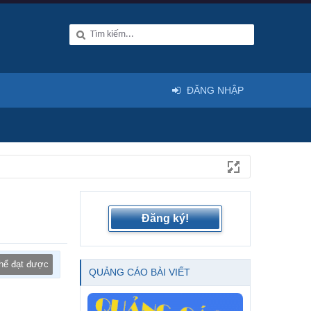
ĐĂNG NHẬP
Đăng ký!
thể đạt được
QUẢNG CÁO BÀI VIẾT