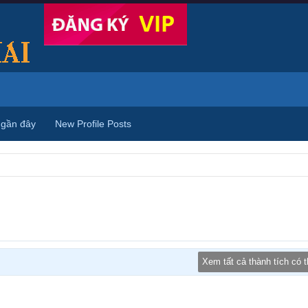
 gần đây
New Profile Posts
Xem tất cả thành tích có 