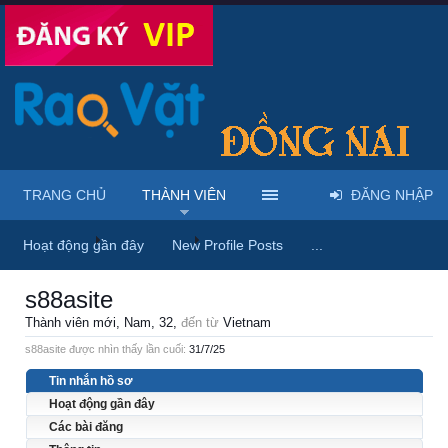
TRANG CHỦ
THÀNH VIÊN
ĐĂNG NHẬP
Trang chủ
Thành viên
s88asite
Hoạt động gần đây
New Profile Posts
...
s88asite
Thành viên mới
, Nam, 32,
đến từ
Vietnam
s88asite được nhìn thấy lần cuối:
31/7/25
Tin nhắn hồ sơ
Hoạt động gần đây
Các bài đăng