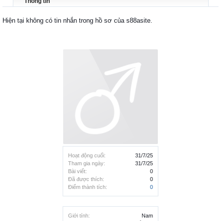
Thông tin
Hiện tại không có tin nhắn trong hồ sơ của s88asite.
Hoạt động cuối:
31/7/25
Tham gia ngày:
31/7/25
Bài viết:
0
Đã được thích:
0
Điểm thành tích:
0
Giới tính:
Nam