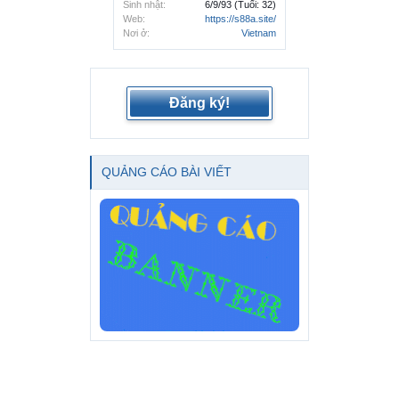
Sinh nhật:
6/9/93
(Tuổi: 32)
Web:
https://s88a.site/
Nơi ở:
Vietnam
Đăng ký!
QUẢNG CÁO BÀI VIẾT