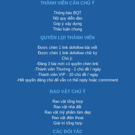
THÀNH VIÊN CẦN CHÚ Ý
Thông báo BQT
Nội quy diễn đàn
Góp ý xây dựng
Thảo luận chung
QUYỀN LỢI THÀNH VIÊN
Được chèn 1 link dofollow bài viết
Được chèn 1 link dofollow chữ ký
Chú ý:
-Đăng 3 bài mới có quyền chèn link
-Thành viên Thường - 1 chủ đề / ngày
-Thành viên VIP - 10 chủ đề / ngày
-Hết quyền đăng chủ để vẫn có thể reply hoặc commment
RAO VẶT CHÚ Ý
Rao vặt tổng hợp
Rao vặt nhà đất
Rao vặt mỹ phẩm làm đẹp
Rao vặt điện thoại
Giải trí tổng hợp
CÁC ĐỐI TÁC