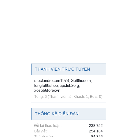
THÀNH VIÊN TRỰC TUYẾN
stoclandrecom1978
Go88iccom
,
,
longfu88shop
tipclub2org
,
,
xoso66forexvn
Tổng: 6 (Thành viên: 5, Khách: 1, Bots: 0)
THỐNG KÊ DIỄN ĐÀN
Đề tài thảo luận:
238,752
Bài viết:
254,184
Thành viên:
84,326