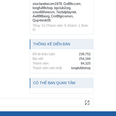
stoclandrecom1978
Go88iccom
,
,
longfu88shop
tipclub2org
,
,
xoso66forexvn
7ezbdplaynet
,
,
Ae888biorg
Cm88grcomvn
,
,
Quỳnhmk05
Tổng: 10 (Thành viên: 9, Khách: 1, Bots:
0)
THỐNG KÊ DIỄN ĐÀN
Đề tài thảo luận:
238,752
Bài viết:
254,184
Thành viên:
84,325
Thành viên mới nhất:
longfu88shop
CÓ THỂ BẠN QUAN TÂM