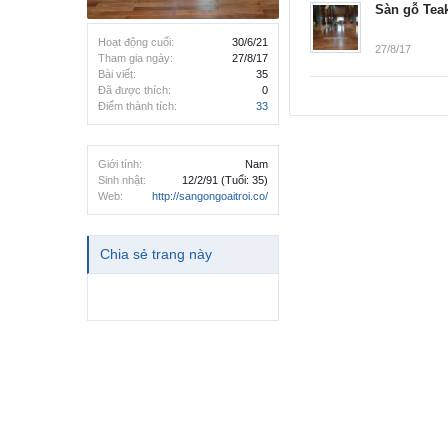
Sàn gỗ Tea
Hoạt động cuối:
30/6/21
27/8/17
Tham gia ngày:
27/8/17
Bài viết:
35
Đã được thích:
0
Điểm thành tích:
33
Giới tính:
Nam
Sinh nhật:
12/2/91
(Tuổi: 35)
Web:
http://sangongoaitroi.co/
Chia sẻ trang này