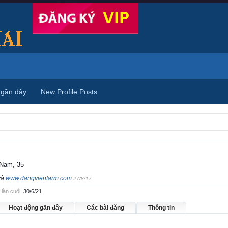
 gần đây
New Profile Posts
 Nam, 35
và
www.dangvienfarm.com
27/8/17
lần cuối:
30/6/21
Hoạt động gần đây
Các bài đăng
Thông tin