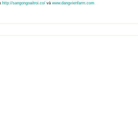
k
http://sangongoaitroi.co/
và
www.dangvienfarm.com