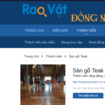
TRANG CHỦ
DIỄN ĐÀN
THÀNH VIÊN
Thành viên tiêu biểu
Đang truy cập
Hoạt động
Trang chủ
Thành viên
Sàn gỗ Teak
Sàn gỗ Teak
Thành viên năng động
,
http://sangongoaitroi.co/
Sàn gỗ Teak được nhìn thấy 
Tin nhắn hồ sơ