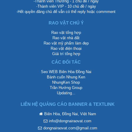
-Thành viên Thường - 1 chủ đề / ngày
-Thành viên VIP - 10 chủ đề / ngày
-Hết quyền đăng chủ để vẫn có thể reply hoặc commment
RAO VẶT CHÚ Ý
Rao vặt tổng hợp
Rao vặt nhà đất
Rao vặt mỹ phẩm làm đẹp
Rao vặt điện thoại
Giải trí tổng hợp
CÁC ĐỐI TÁC
Seo WEB Biên Hòa Đồng Nai
Bánh cuốn Nhung Ken
NhungKen Shop
Trần Hướng Group
Updating...
LIÊN HỆ QUẢNG CÁO BANNER & TEXTLINK
Biên Hòa, Đồng Nai, Việt Nam
info@dongnairaovat.com
dongnairaovat.com@gmail.com