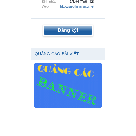
Sinh nhật:
1/5/94
(Tuổi: 32)
Web:
http://sieuthihangcu.net
Đăng ký!
QUẢNG CÁO BÀI VIẾT