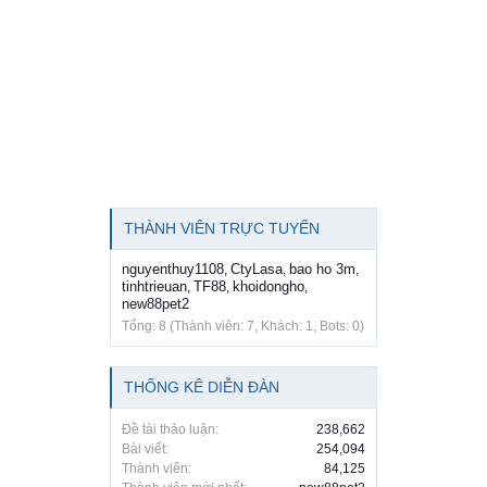
THÀNH VIÊN TRỰC TUYẾN
nguyenthuy1108
CtyLasa
bao ho 3m
,
,
,
tinhtrieuan
TF88
khoidongho
,
,
,
new88pet2
Tổng: 8 (Thành viên: 7, Khách: 1, Bots: 0)
THỐNG KÊ DIỄN ĐÀN
Đề tài thảo luận:
238,662
Bài viết:
254,094
Thành viên:
84,125