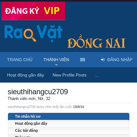
TRANG CHỦ
THÀNH VIÊN
ĐĂNG NHẬP
Trang chủ
Thành viên
sieuthihangcu2709
Hoạt động gần đây
New Profile Posts
...
sieuthihangcu2709
Thành viên mới
, Nữ, 32
sieuthihangcu2709 được nhìn thấy lần cuối:
19/8/16
Tin nhắn hồ sơ
Hoạt động gần đây
Các bài đăng