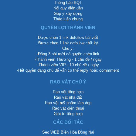
Thông báo BQT
Nội quy diễn đàn
Góp ý xây dựng
Thảo luận chung
QUYỀN LỢI THÀNH VIÊN
Được chèn 1 link dofollow bài viết
Được chèn 1 link dofollow chữ ký
Chú ý:
-Đăng 3 bài mới có quyền chèn link
-Thành viên Thường - 1 chủ đề / ngày
-Thành viên VIP - 10 chủ đề / ngày
-Hết quyền đăng chủ để vẫn có thể reply hoặc commment
RAO VẶT CHÚ Ý
Rao vặt tổng hợp
Rao vặt nhà đất
Rao vặt mỹ phẩm làm đẹp
Rao vặt điện thoại
Giải trí tổng hợp
CÁC ĐỐI TÁC
Seo WEB Biên Hòa Đồng Nai