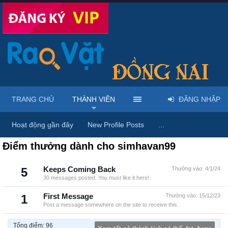
TRANG CHỦ
THÀNH VIÊN
ĐĂNG NHẬP
Trang chủ
Thành viên
simhavan99
Hoạt động gần đây
New Profile Posts
...
Điểm thưởng dành cho simhavan99
5
Keeps Coming Back
Thưởng vào:
4/1/24
30 messages posted. You must like it here!
1
First Message
Thưởng vào:
15/12/23
Post a message somewhere on the site to receive this.
Tổng điểm: 96