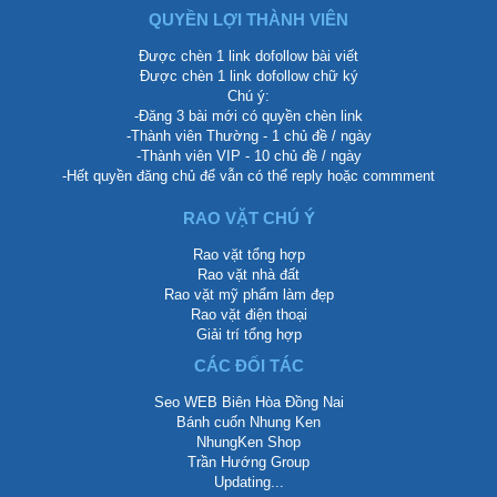
QUYỀN LỢI THÀNH VIÊN
Được chèn 1 link dofollow bài viết
Được chèn 1 link dofollow chữ ký
Chú ý:
-Đăng 3 bài mới có quyền chèn link
-Thành viên Thường - 1 chủ đề / ngày
-Thành viên VIP - 10 chủ đề / ngày
-Hết quyền đăng chủ để vẫn có thể reply hoặc commment
RAO VẶT CHÚ Ý
Rao vặt tổng hợp
Rao vặt nhà đất
Rao vặt mỹ phẩm làm đẹp
Rao vặt điện thoại
Giải trí tổng hợp
CÁC ĐỐI TÁC
Seo WEB Biên Hòa Đồng Nai
Bánh cuốn Nhung Ken
NhungKen Shop
Trần Hướng Group
Updating...