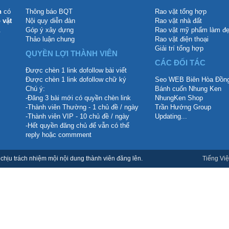
n
có
Thông báo BQT
Rao vặt tổng hợp
 vặt
Nội quy diễn đàn
Rao vặt nhà đất
.
Góp ý xây dựng
Rao vặt mỹ phẩm làm đ
Thảo luận chung
Rao vặt điện thoại
Giải trí tổng hợp
QUYỀN LỢI THÀNH VIÊN
CÁC ĐỐI TÁC
Được chèn 1 link dofollow bài viết
Được chèn 1 link dofollow chữ ký
Seo WEB Biên Hòa Đồng
Chú ý:
Bánh cuốn Nhung Ken
-Đăng 3 bài mới có quyền chèn link
NhungKen Shop
-Thành viên Thường - 1 chủ đề / ngày
Trần Hướng Group
-Thành viên VIP - 10 chủ đề / ngày
Updating...
-Hết quyền đăng chủ để vẫn có thể
reply hoặc commment
hịu trách nhiệm mội nội dung thành viên đăng lên.
Tiếng Việ