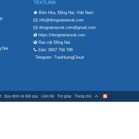
TEXTLINK
Biên Hòa, Đồng Nai, Việt Nam
ẹp
info@dongnairaovat.com
dongnairaovat.com@gmail.com
https://dongnairaovat.com
Rao vặt Đồng Nai
 Nai
Zalo: 0937 734 799
Telegram: TranHuongCloud
t
Quy định và Nội quy
Liên hệ
Trợ giúp
Trang chủ