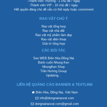
-Thành viên Thường - 1 chủ đề / ngày
-Thành viên VIP - 10 chủ đề / ngày
-Hết quyền đăng chủ để vẫn có thể reply hoặc commment
RAO VẶT CHÚ Ý
Rao vặt tổng hợp
Rao vặt nhà đất
Rao vặt mỹ phẩm làm đẹp
Rao vặt điện thoại
Giải trí tổng hợp
CÁC ĐỐI TÁC
Seo WEB Biên Hòa Đồng Nai
Bánh cuốn Nhung Ken
NhungKen Shop
Trần Hướng Group
Updating...
LIÊN HỆ QUẢNG CÁO BANNER & TEXTLINK
Biên Hòa, Đồng Nai, Việt Nam
info@dongnairaovat.com
dongnairaovat.com@gmail.com