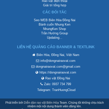
Rao vặt điện thoại
Giải trí tổng hợp
CÁC ĐỐI TÁC
Seo WEB Biên Hòa Đồng Nai
Bánh cuốn Nhung Ken
NhungKen Shop
Trần Hướng Group
Updating...
LIÊN HỆ QUẢNG CÁO BANNER & TEXTLINK
Biên Hòa, Đồng Nai, Việt Nam
info@dongnairaovat.com
dongnairaovat.com@gmail.com
https://dongnairaovat.com
Rao vặt Đồng Nai
Zalo: 0937 734 799
Telegram: TranHuongCloud
Phát triển bởi
Diễn đàn rao vặt Biên Hòa
Team. Chúng tôi không chịu trách
nhiệm mội nội dung thành viên đăng lên.