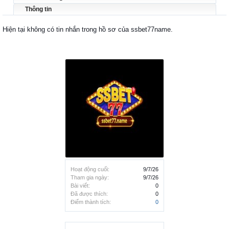
Thông tin
Hiện tại không có tin nhắn trong hồ sơ của ssbet77name.
Hoạt động cuối:
9/7/26
Tham gia ngày:
9/7/26
Bài viết:
0
Đã được thích:
0
Điểm thành tích:
0