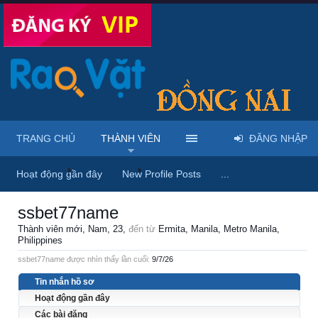
TRANG CHỦ
THÀNH VIÊN
ĐĂNG NHẬP
Trang chủ
Thành viên
ssbet77name
Hoạt động gần đây
New Profile Posts
...
ssbet77name
Thành viên mới
, Nam, 23,
đến từ
Ermita, Manila, Metro Manila,
Philippines
ssbet77name được nhìn thấy lần cuối:
9/7/26
Tin nhắn hồ sơ
Hoạt động gần đây
Các bài đăng