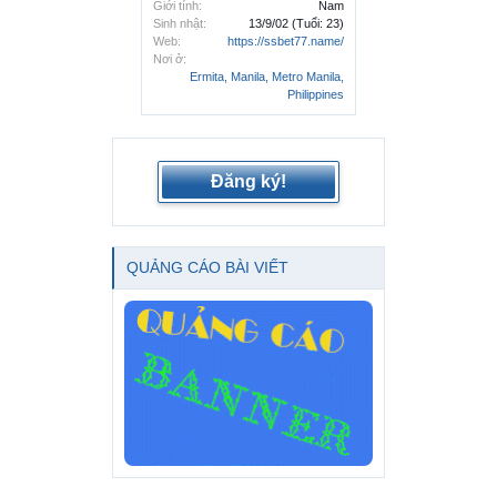
Giới tính:
Nam
Sinh nhật:
13/9/02
(Tuổi: 23)
Web:
https://ssbet77.name/
Nơi ở:
Ermita, Manila, Metro Manila,
Philippines
Đăng ký!
QUẢNG CÁO BÀI VIẾT