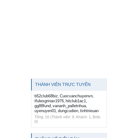
THÀNH VIÊN TRỰC TUYẾN
b52club68biz
Cuocvanchuyenvn
,
,
tfulexgrinav1976
hitclub1ac1
,
,
gg88fund
vananh_palletnhua
,
,
uyenuyen01
dungcudien
tinhtrieuan
,
,
Tổng: 10 (Thành viên: 9, Khách: 1, Bots:
0)