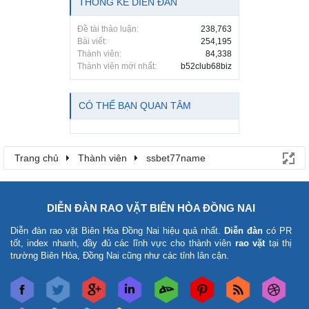
THỐNG KÊ DIỄN ĐÀN
Đề tài thảo luận:
238,763
Bài viết:
254,195
Thành viên:
84,338
Thành viên mới nhất:
b52club68biz
CÓ THỂ BẠN QUAN TÂM
Trang chủ
Thành viên
ssbet77name
DIỄN ĐÀN RAO VẶT BIÊN HÒA ĐỒNG NAI
Diễn đàn rao vặt Biên Hòa Đồng Nai
hiệu quả nhất.
Diễn đàn
có PR
tốt, index nhanh, đầy đủ các lĩnh vực cho thành viên
rao vặt
tại thị
trường Biên Hòa, Đồng Nai cũng như các tỉnh lân cận.