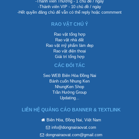
-Thành viên Thường - 1 chủ đề / ngày
-Thành viên VIP - 10 chủ đề / ngày
-Hết quyền đăng chủ để vẫn có thể reply hoặc commment
RAO VẶT CHÚ Ý
Rao vặt tổng hợp
Rao vặt nhà đất
Rao vặt mỹ phẩm làm đẹp
Rao vặt điện thoại
Giải trí tổng hợp
CÁC ĐỐI TÁC
Seo WEB Biên Hòa Đồng Nai
Bánh cuốn Nhung Ken
NhungKen Shop
Trần Hướng Group
Updating...
LIÊN HỆ QUẢNG CÁO BANNER & TEXTLINK
Biên Hòa, Đồng Nai, Việt Nam
info@dongnairaovat.com
dongnairaovat.com@gmail.com