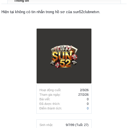
Thông tin
Hiện tại không có tin nhắn trong hồ sơ của sun52clubnetvn.
Hoạt động cuối:
2/3/26
Tham gia ngày:
27/2/26
Bài viết:
0
Đã được thích:
0
Điểm thành tích:
0
Sinh nhật:
9/7/99
(Tuổi: 27)