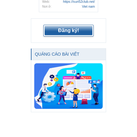
Web:
https://sun52club.net/
Nơi ở:
Viet nam
Đăng ký!
QUẢNG CÁO BÀI VIẾT