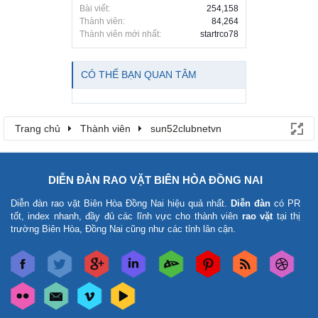
Bài viết:
254,158
Thành viên:
84,264
Thành viên mới nhất:
startrco78
CÓ THỂ BẠN QUAN TÂM
Trang chủ
Thành viên
sun52clubnetvn
DIỄN ĐÀN RAO VẶT BIÊN HÒA ĐỒNG NAI
Diễn đàn rao vặt Biên Hòa Đồng Nai
hiệu quả nhất.
Diễn đàn
có PR
tốt, index nhanh, đầy đủ các lĩnh vực cho thành viên
rao vặt
tại thị
trường Biên Hòa, Đồng Nai cũng như các tỉnh lân cận.