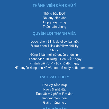
THÀNH VIÊN CẦN CHÚ Ý
Thông báo BQT
Nội quy diễn đàn
Góp ý xây dựng
Thảo luận chung
QUYỀN LỢI THÀNH VIÊN
Được chèn 1 link dofollow bài viết
Được chèn 1 link dofollow chữ ký
Chú ý:
-Đăng 3 bài mới có quyền chèn link
-Thành viên Thường - 1 chủ đề / ngày
-Thành viên VIP - 10 chủ đề / ngày
-Hết quyền đăng chủ để vẫn có thể reply hoặc commment
RAO VẶT CHÚ Ý
Rao vặt tổng hợp
Rao vặt nhà đất
Rao vặt mỹ phẩm làm đẹp
Rao vặt điện thoại
Giải trí tổng hợp