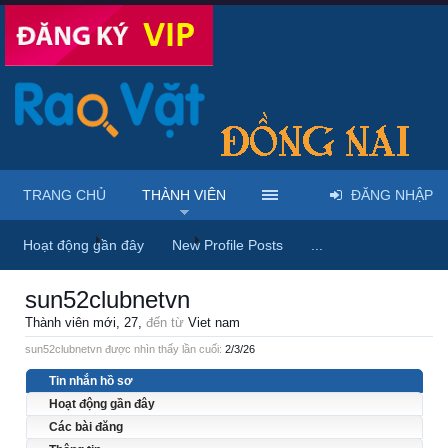
TRANG CHỦ
THÀNH VIÊN
ĐĂNG NHẬP
Trang chủ
Thành viên
sun52clubnetvn
Hoạt động gần đây
New Profile Posts
...
sun52clubnetvn
Thành viên mới
, 27,
đến từ
Viet nam
sun52clubnetvn được nhìn thấy lần cuối:
2/3/26
Tin nhắn hồ sơ
Hoạt động gần đây
Các bài đăng