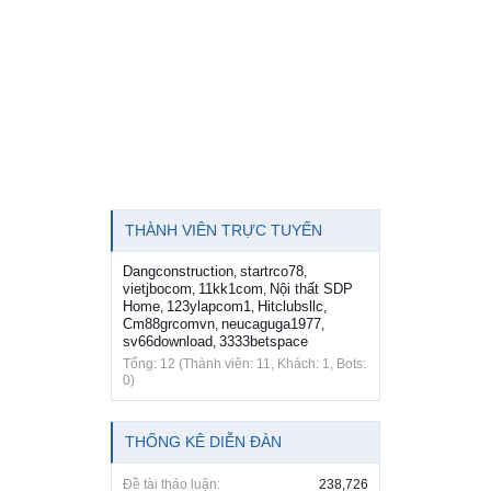
THÀNH VIÊN TRỰC TUYẾN
Dangconstruction
startrco78
,
,
vietjbocom
11kk1com
Nội thất SDP
,
,
Home
123ylapcom1
Hitclubsllc
,
,
,
Cm88grcomvn
neucaguga1977
,
,
sv66download
3333betspace
,
Tổng: 12 (Thành viên: 11, Khách: 1, Bots:
0)
THỐNG KÊ DIỄN ĐÀN
Đề tài thảo luận:
238,726