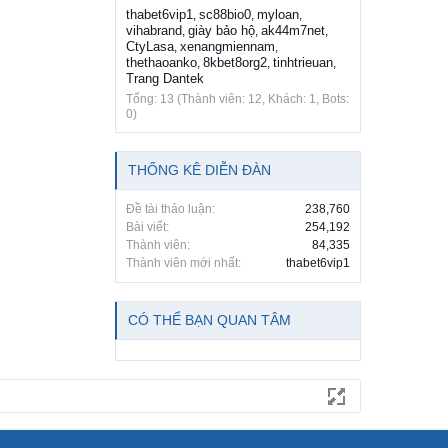
thabet6vip1
sc88bio0
myloan
,
,
,
vihabrand
giày bảo hộ
ak44m7net
,
,
,
CtyLasa
xenangmiennam
,
,
thethaoanko
8kbet8org2
tinhtrieuan
,
,
,
Trang Dantek
Tổng: 13 (Thành viên: 12, Khách: 1, Bots:
0)
THỐNG KÊ DIỄN ĐÀN
Đề tài thảo luận:
238,760
Bài viết:
254,192
Thành viên:
84,335
Thành viên mới nhất:
thabet6vip1
CÓ THỂ BẠN QUAN TÂM