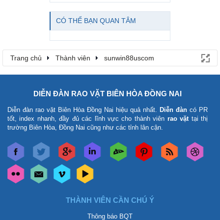
CÓ THỂ BẠN QUAN TÂM
Trang chủ
Thành viên
sunwin88uscom
DIỄN ĐÀN RAO VẶT BIÊN HÒA ĐỒNG NAI
Diễn đàn rao vặt Biên Hòa Đồng Nai
hiệu quả nhất.
Diễn đàn
có PR
tốt, index nhanh, đầy đủ các lĩnh vực cho thành viên
rao vặt
tại thị
trường Biên Hòa, Đồng Nai cũng như các tỉnh lân cận.
THÀNH VIÊN CẦN CHÚ Ý
Thông báo BQT