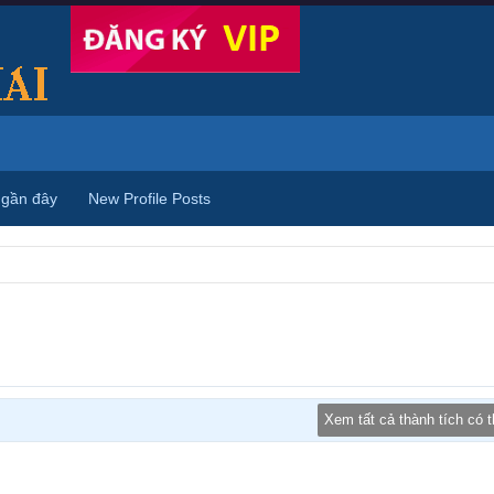
 gần đây
New Profile Posts
Xem tất cả thành tích có 