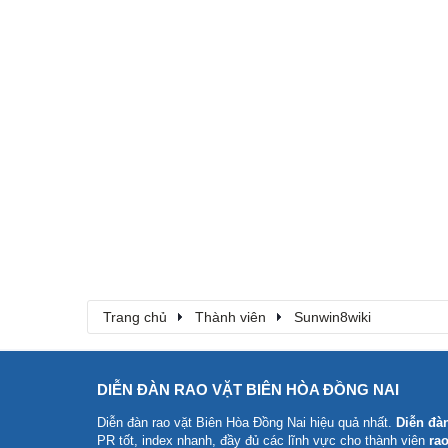
Trang chủ
Thành viên
Sunwin8wiki
DIỄN ĐÀN RAO VẶT BIÊN HÒA ĐỒNG NAI
Diễn đàn rao vặt Biên Hòa Đồng Nai
hiệu quả nhất.
Diễn đà
PR tốt, index nhanh, đầy đủ các lĩnh vực cho thành viên
rao