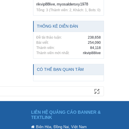
rikvip88live
myosaldersxy1978
,
Tổng: 3 (Thành viên: 2, Khách: 1, Bots: 0)
THỐNG KÊ DIỄN ĐÀN
Đề tài thảo luận:
238,658
Bài viết:
254,090
Thành viên:
84,118
Thành viên mới nhất:
rikvip88live
CÓ THỂ BẠN QUAN TÂM
LIÊN HỆ QUẢNG CÁO BANNER &
TEXTLINK
Biên Hòa, Đồng Nai, Việt Nam