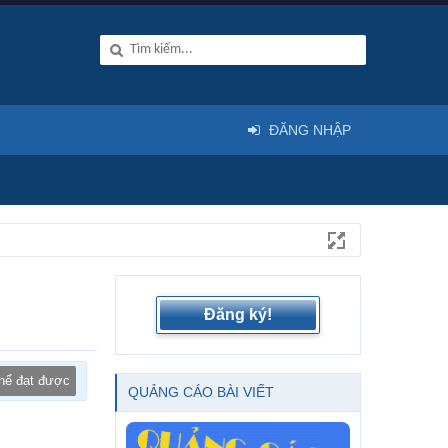
ĐĂNG NHẬP
Đăng ký!
thể đạt được
QUẢNG CÁO BÀI VIẾT