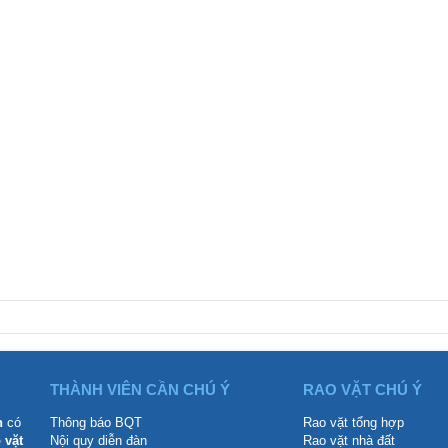
THÀNH VIÊN CẦN CHÚ Ý
RAO VẶT CHÚ Ý
n
có
Thông báo BQT
Rao vặt tổng hợp
 vặt
Nội quy diễn đàn
Rao vặt nhà đất