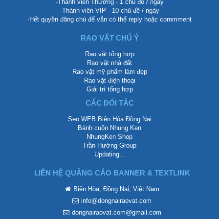
-Thành viên Thường - 1 chủ đề / ngày
-Thành viên VIP - 10 chủ đề / ngày
-Hết quyền đăng chủ để vẫn có thể reply hoặc commment
RAO VẶT CHÚ Ý
Rao vặt tổng hợp
Rao vặt nhà đất
Rao vặt mỹ phẩm làm đẹp
Rao vặt điện thoại
Giải trí tổng hợp
CÁC ĐỐI TÁC
Seo WEB Biên Hòa Đồng Nai
Bánh cuốn Nhung Ken
NhungKen Shop
Trần Hướng Group
Updating...
LIÊN HỆ QUẢNG CÁO BANNER & TEXTLINK
Biên Hòa, Đồng Nai, Việt Nam
info@dongnairaovat.com
dongnairaovat.com@gmail.com