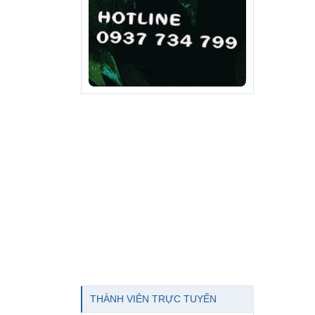
THÀNH VIÊN TRỰC TUYẾN