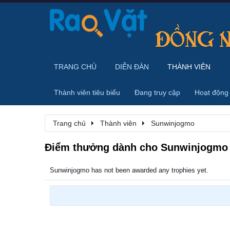
TRANG CHỦ
DIỄN ĐÀN
THÀNH VIÊN
Thành viên tiêu biểu
Đang truy cập
Hoạt động
Trang chủ
Thành viên
Sunwinjogmo
Điểm thưởng dành cho Sunwinjogmo
Sunwinjogmo has not been awarded any trophies yet.