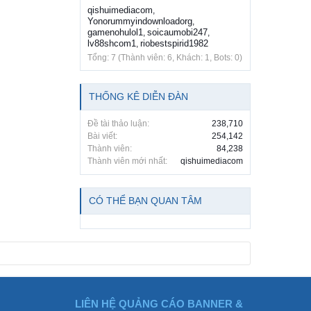
qishuimediacom
,
Yonorummyindownloadorg
,
gamenohulol1
soicaumobi247
,
,
lv88shcom1
riobestspirid1982
,
Tổng: 7 (Thành viên: 6, Khách: 1, Bots: 0)
THỐNG KÊ DIỄN ĐÀN
Đề tài thảo luận:
238,710
Bài viết:
254,142
Thành viên:
84,238
Thành viên mới nhất:
qishuimediacom
CÓ THỂ BẠN QUAN TÂM
LIÊN HỆ QUẢNG CÁO BANNER &