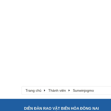
Trang chủ
Thành viên
Sunwinjogmo
DIỄN ĐÀN RAO VẶT BIÊN HÒA ĐỒNG NAI