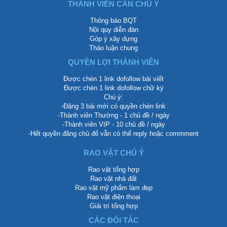
THÀNH VIÊN CẦN CHÚ Ý
Thông báo BQT
Nội quy diễn đàn
Góp ý xây dựng
Thảo luận chung
QUYỀN LỢI THÀNH VIÊN
Được chèn 1 link dofollow bài viết
Được chèn 1 link dofollow chữ ký
Chú ý:
-Đăng 3 bài mới có quyền chèn link
-Thành viên Thường - 1 chủ đề / ngày
-Thành viên VIP - 10 chủ đề / ngày
-Hết quyền đăng chủ để vẫn có thể reply hoặc commment
RAO VẶT CHÚ Ý
Rao vặt tổng hợp
Rao vặt nhà đất
Rao vặt mỹ phẩm làm đẹp
Rao vặt điện thoại
Giải trí tổng hợp
CÁC ĐỐI TÁC