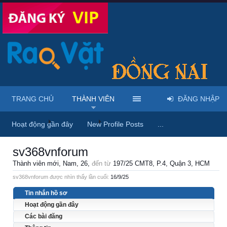
TRANG CHỦ
THÀNH VIÊN
ĐĂNG NHẬP
Trang chủ
Thành viên
sv368vnforum
Hoạt động gần đây
New Profile Posts
...
sv368vnforum
Thành viên mới
, Nam, 26,
đến từ
197/25 CMT8, P.4, Quận 3, HCM
sv368vnforum được nhìn thấy lần cuối:
16/9/25
Tin nhắn hồ sơ
Hoạt động gần đây
Các bài đăng