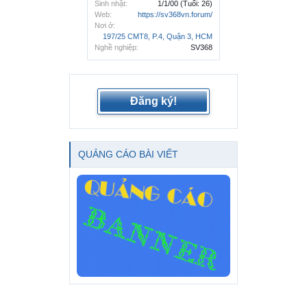
Sinh nhật:
1/1/00
(Tuổi: 26)
Web:
https://sv368vn.forum/
Nơi ở:
197/25 CMT8, P.4, Quận 3, HCM
Nghề nghiệp:
SV368
Đăng ký!
QUẢNG CÁO BÀI VIẾT