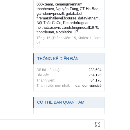
888kteam
xenangmiennam
,
,
thanhcaco
Nguyễn Tùng
CT Ha Bac
,
,
,
gamdomvpnsiz9
gotakabet
,
,
firemarshallevel3course
dafavietnam
,
,
Nội Thất CaCo
Recordofragnar
,
,
noithatcacovn
candchingmocall1970
,
,
tinhtrieuan
alothietke_17
,
Tổng: 16 (Thành viên: 15, Khách: 1, Bots:
0)
THỐNG KÊ DIỄN ĐÀN
Đề tài thảo luận:
238,694
Bài viết:
254,126
Thành viên:
84,176
Thành viên mới nhất:
gamdomvpnsiz9
CÓ THỂ BẠN QUAN TÂM