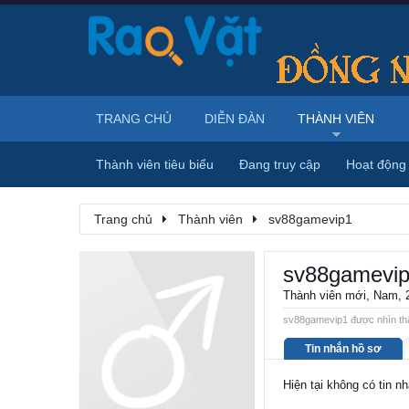
TRANG CHỦ
DIỄN ĐÀN
THÀNH VIÊN
Thành viên tiêu biểu
Đang truy cập
Hoạt động
Trang chủ
Thành viên
sv88gamevip1
sv88gamevi
Thành viên mới
, Nam, 
sv88gamevip1 được nhìn thấ
Tin nhắn hồ sơ
Hiện tại không có tin 