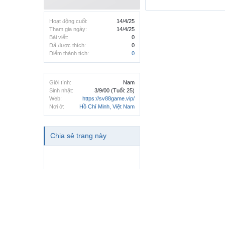
Hoạt động cuối:
14/4/25
Tham gia ngày:
14/4/25
Bài viết:
0
Đã được thích:
0
Điểm thành tích:
0
Giới tính:
Nam
Sinh nhật:
3/9/00
(Tuổi: 25)
Web:
https://sv88game.vip/
Nơi ở:
Hồ Chí Minh, Việt Nam
Chia sẻ trang này