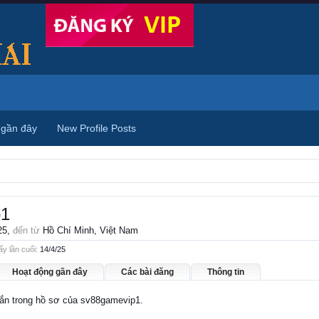
 gần đây
New Profile Posts
p1
25,
đến từ
Hồ Chí Minh, Việt Nam
y lần cuối:
14/4/25
Hoạt động gần đây
Các bài đăng
Thông tin
nhắn trong hồ sơ của sv88gamevip1.