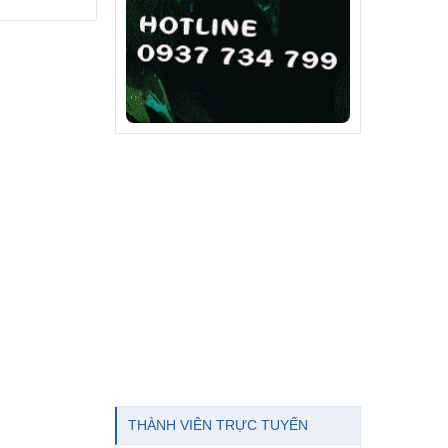
THÀNH VIÊN TRỰC TUYẾN