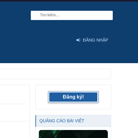
ĐĂNG NHẬP
Đăng ký!
QUẢNG CÁO BÀI VIẾT