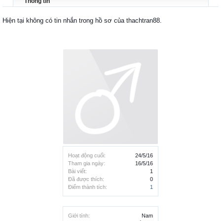
Thông tin
Hiện tại không có tin nhắn trong hồ sơ của thachtran88.
Hoạt động cuối:
24/5/16
Tham gia ngày:
16/5/16
Bài viết:
1
Đã được thích:
0
Điểm thành tích:
1
Giới tính:
Nam