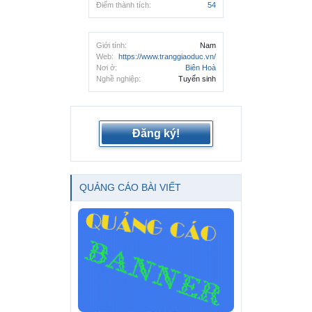
Điểm thành tích:
54
Giới tính:
Nam
Web:
https://www.tranggiaoduc.vn/
Nơi ở:
Biên Hoà
Nghề nghiệp:
Tuyển sinh
Đăng ký!
QUẢNG CÁO BÀI VIẾT