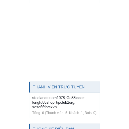
THÀNH VIÊN TRỰC TUYẾN
stoclandrecom1978
Go88iccom
,
,
longfu88shop
tipclub2org
,
,
xoso66forexvn
Tổng: 6 (Thành viên: 5, Khách: 1, Bots: 0)