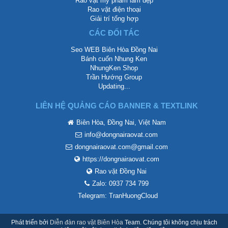
Rao vặt mỹ phẩm làm đẹp
Rao vặt điện thoại
Giải trí tổng hợp
CÁC ĐỐI TÁC
Seo WEB Biên Hòa Đồng Nai
Bánh cuốn Nhung Ken
NhungKen Shop
Trần Hướng Group
Updating...
LIÊN HỆ QUẢNG CÁO BANNER & TEXTLINK
Biên Hòa, Đồng Nai, Việt Nam
info@dongnairaovat.com
dongnairaovat.com@gmail.com
https://dongnairaovat.com
Rao vặt Đồng Nai
Zalo: 0937 734 799
Telegram: TranHuongCloud
Phát triển bởi
Diễn đàn rao vặt Biên Hòa
Team. Chúng tôi không chịu trách