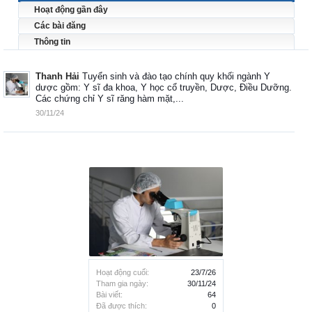
Hoạt động gần đây
Các bài đăng
Thông tin
Thanh Hải
Tuyển sinh và đào tạo chính quy khối ngành Y
dược gồm: Y sĩ đa khoa, Y học cổ truyền, Dược, Điều Dưỡng.
Các chứng chỉ Y sĩ răng hàm mặt,...
30/11/24
Hoạt động cuối:
23/7/26
Tham gia ngày:
30/11/24
Bài viết:
64
Đã được thích:
0