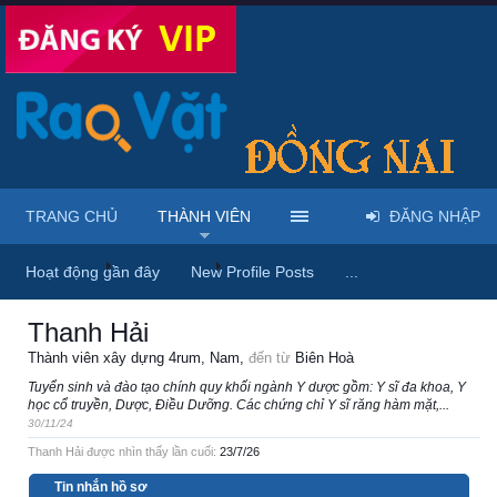
TRANG CHỦ
THÀNH VIÊN
ĐĂNG NHẬP
Trang chủ
Thành viên
Thanh Hải
Hoạt động gần đây
New Profile Posts
...
Thanh Hải
Thành viên xây dựng 4rum
, Nam,
đến từ
Biên Hoà
Tuyển sinh và đào tạo chính quy khối ngành Y dược gồm: Y sĩ đa khoa, Y
học cổ truyền, Dược, Điều Dưỡng. Các chứng chỉ Y sĩ răng hàm mặt,...
30/11/24
Thanh Hải được nhìn thấy lần cuối:
23/7/26
Tin nhắn hồ sơ