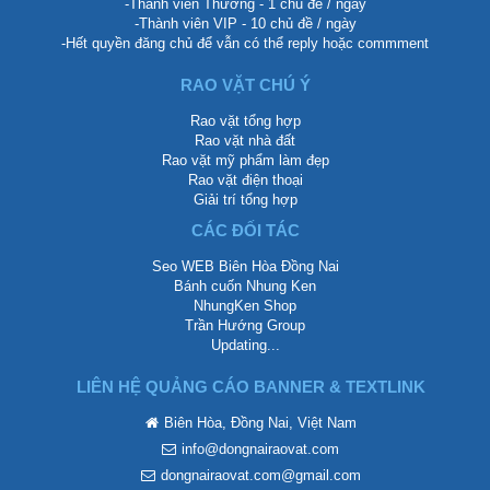
-Thành viên Thường - 1 chủ đề / ngày
-Thành viên VIP - 10 chủ đề / ngày
-Hết quyền đăng chủ để vẫn có thể reply hoặc commment
RAO VẶT CHÚ Ý
Rao vặt tổng hợp
Rao vặt nhà đất
Rao vặt mỹ phẩm làm đẹp
Rao vặt điện thoại
Giải trí tổng hợp
CÁC ĐỐI TÁC
Seo WEB Biên Hòa Đồng Nai
Bánh cuốn Nhung Ken
NhungKen Shop
Trần Hướng Group
Updating...
LIÊN HỆ QUẢNG CÁO BANNER & TEXTLINK
Biên Hòa, Đồng Nai, Việt Nam
info@dongnairaovat.com
dongnairaovat.com@gmail.com