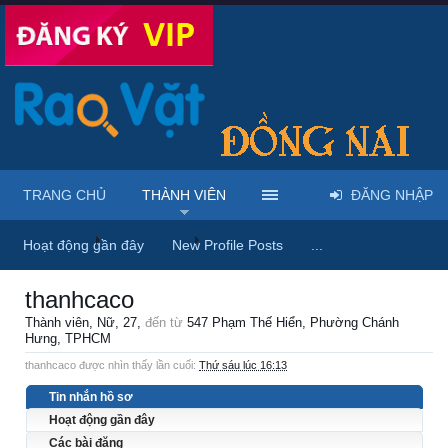
TRANG CHỦ
THÀNH VIÊN
ĐĂNG NHẬP
Trang chủ
Thành viên
thanhcaco
Hoạt động gần đây
New Profile Posts
...
thanhcaco
Thành viên
, Nữ, 27,
đến từ
547 Phạm Thế Hiển, Phường Chánh
Hưng, TPHCM
thanhcaco được nhìn thấy lần cuối:
Thứ sáu lúc 16:13
Tin nhắn hồ sơ
Hoạt động gần đây
Các bài đăng