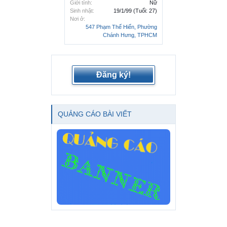
Giới tính:
Nữ
Sinh nhật:
19/1/99
(Tuổi: 27)
Nơi ở:
547 Phạm Thế Hiển, Phường
Chánh Hưng, TPHCM
Đăng ký!
QUẢNG CÁO BÀI VIẾT