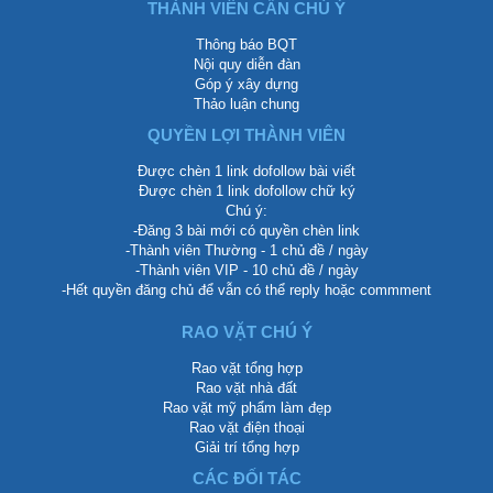
THÀNH VIÊN CẦN CHÚ Ý
Thông báo BQT
Nội quy diễn đàn
Góp ý xây dựng
Thảo luận chung
QUYỀN LỢI THÀNH VIÊN
Được chèn 1 link dofollow bài viết
Được chèn 1 link dofollow chữ ký
Chú ý:
-Đăng 3 bài mới có quyền chèn link
-Thành viên Thường - 1 chủ đề / ngày
-Thành viên VIP - 10 chủ đề / ngày
-Hết quyền đăng chủ để vẫn có thể reply hoặc commment
RAO VẶT CHÚ Ý
Rao vặt tổng hợp
Rao vặt nhà đất
Rao vặt mỹ phẩm làm đẹp
Rao vặt điện thoại
Giải trí tổng hợp
CÁC ĐỐI TÁC