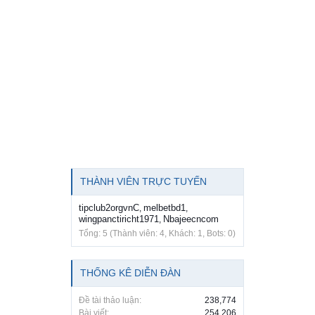
THÀNH VIÊN TRỰC TUYẾN
tipclub2orgvnC
melbetbd1
,
,
wingpanctiricht1971
Nbajeecncom
,
Tổng: 5 (Thành viên: 4, Khách: 1, Bots: 0)
THỐNG KÊ DIỄN ĐÀN
Đề tài thảo luận:
238,774
Bài viết:
254,206