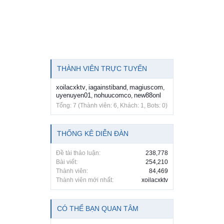
THÀNH VIÊN TRỰC TUYẾN
xoilacxktv
iagainstiband
magiuscom
,
,
,
uyenuyen01
nohuucomco
new88onl
,
,
Tổng: 7 (Thành viên: 6, Khách: 1, Bots: 0)
THỐNG KÊ DIỄN ĐÀN
Đề tài thảo luận:
238,778
Bài viết:
254,210
Thành viên:
84,469
Thành viên mới nhất:
xoilacxktv
CÓ THỂ BẠN QUAN TÂM