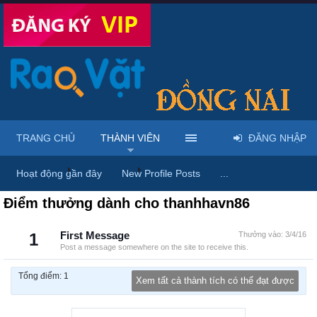
TRANG CHỦ
THÀNH VIÊN
ĐĂNG NHẬP
Trang chủ
Thành viên
thanhhavn86
Hoạt động gần đây
New Profile Posts
...
Điểm thưởng dành cho thanhhavn86
1
First Message
Thưởng vào:
3/4/16
Post a message somewhere on the site to receive this.
Tổng điểm: 1
Xem tất cả thành tích có thể đạt được