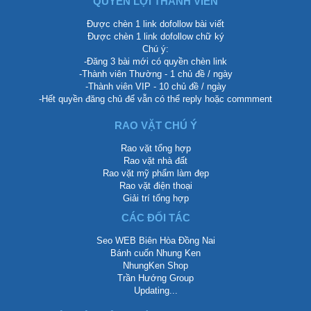
QUYỀN LỢI THÀNH VIÊN
Được chèn 1 link dofollow bài viết
Được chèn 1 link dofollow chữ ký
Chú ý:
-Đăng 3 bài mới có quyền chèn link
-Thành viên Thường - 1 chủ đề / ngày
-Thành viên VIP - 10 chủ đề / ngày
-Hết quyền đăng chủ để vẫn có thể reply hoặc commment
RAO VẶT CHÚ Ý
Rao vặt tổng hợp
Rao vặt nhà đất
Rao vặt mỹ phẩm làm đẹp
Rao vặt điện thoại
Giải trí tổng hợp
CÁC ĐỐI TÁC
Seo WEB Biên Hòa Đồng Nai
Bánh cuốn Nhung Ken
NhungKen Shop
Trần Hướng Group
Updating...