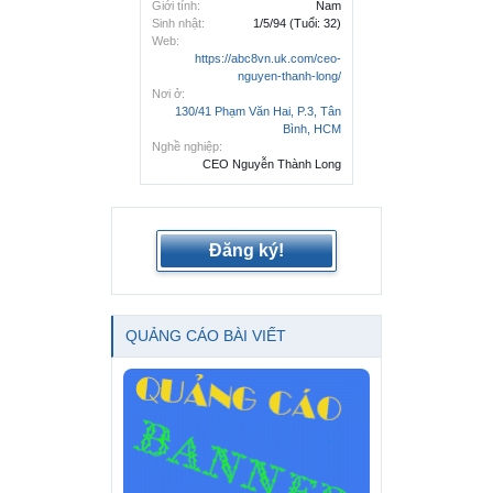
Giới tính:
Nam
Sinh nhật:
1/5/94
(Tuổi: 32)
Web:
https://abc8vn.uk.com/ceo-
nguyen-thanh-long/
Nơi ở:
130/41 Phạm Văn Hai, P.3, Tân
Bình, HCM
Nghề nghiệp:
CEO Nguyễn Thành Long
Đăng ký!
QUẢNG CÁO BÀI VIẾT