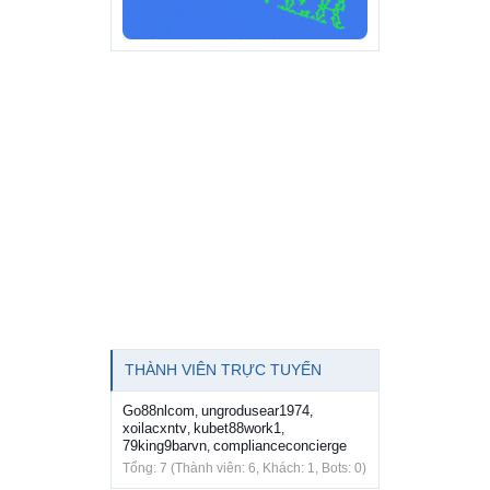
THÀNH VIÊN TRỰC TUYẾN
Go88nlcom
ungrodusear1974
,
,
xoilacxntv
kubet88work1
,
,
79king9barvn
complianceconcierge
,
Tổng: 7 (Thành viên: 6, Khách: 1, Bots: 0)