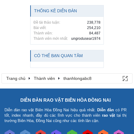
THỐNG KÊ DIỄN ĐÀN
Đề tài thảo luận:
238,778
Bài viết:
254,210
Thành viên:
84,487
Thành viên mới nhất:
ungrodusear1974
CÓ THỂ BẠN QUAN TÂM
Trang chủ
Thành viên
thanhlongabc8
DIỄN ĐÀN RAO VẶT BIÊN HÒA ĐỒNG NAI
Diễn đàn rao vặt Biên Hòa Đồng Nai
hiệu quả nhất.
Diễn đàn
có PR
tốt, index nhanh, đầy đủ các lĩnh vực cho thành viên
rao vặt
tại thị
trường Biên Hòa, Đồng Nai cũng như các tỉnh lân cận.