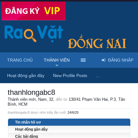
TRANG CHỦ
THÀNH VIÊN
ĐĂNG NHẬP
Trang chủ
Thành viên
thanhlongabc8
Hoạt động gần đây
New Profile Posts
...
thanhlongabc8
Thành viên mới
, Nam, 32,
đến từ
130/41 Phạm Văn Hai, P.3, Tân
Bình, HCM
thanhlongabc8 được nhìn thấy lần cuối:
24/6/25
Tin nhắn hồ sơ
Hoạt động gần đây
Các bài đăng