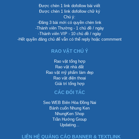
Được chèn 1 link dofollow bài viết
Được chèn 1 link dofollow chữ ký
Chú ý:
-Đăng 3 bài mới có quyền chèn link
-Thành viên Thường - 1 chủ đề / ngày
-Thành viên VIP - 10 chủ đề / ngày
-Hết quyền đăng chủ để vẫn có thể reply hoặc commment
RAO VẶT CHÚ Ý
Rao vặt tổng hợp
Rao vặt nhà đất
Rao vặt mỹ phẩm làm đẹp
Rao vặt điện thoại
Giải trí tổng hợp
CÁC ĐỐI TÁC
Seo WEB Biên Hòa Đồng Nai
Bánh cuốn Nhung Ken
NhungKen Shop
Trần Hướng Group
Updating...
LIÊN HỆ QUẢNG CÁO BANNER & TEXTLINK