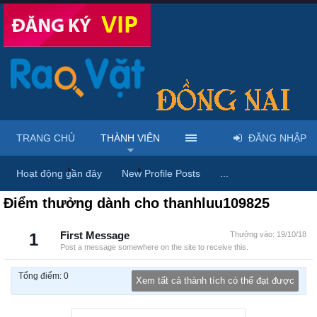
TRANG CHỦ
THÀNH VIÊN
ĐĂNG NHẬP
Trang chủ
Thành viên
thanhluu109825
Hoạt động gần đây
New Profile Posts
...
Điểm thưởng dành cho thanhluu109825
1
First Message
Thưởng vào:
19/10/18
Post a message somewhere on the site to receive this.
Tổng điểm: 0
Xem tất cả thành tích có thể đạt được