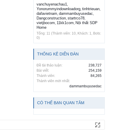
vanchuyenachau1
,
Yonorummyindownloadorg
tinhtrieuan
,
,
dafavietnam
dammambuyusedac
,
,
Dangconstruction
startrco78
,
,
vietjbocom
11kk1com
Nội thất SDP
,
,
Home
Tổng: 11 (Thành viên: 10, Khách: 1, Bots:
0)
THỐNG KÊ DIỄN ĐÀN
Đề tài thảo luận:
238,727
Bài viết:
254,159
Thành viên:
84,265
Thành viên mới nhất:
dammambuyusedac
CÓ THỂ BẠN QUAN TÂM