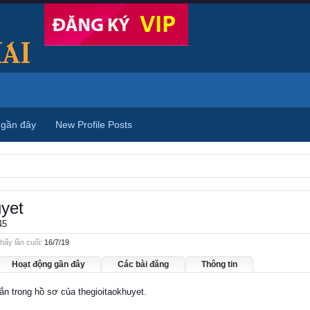
 gần đây
New Profile Posts
uyet
45
hấy lần cuối:
16/7/19
Hoạt động gần đây
Các bài đăng
Thông tin
hắn trong hồ sơ của thegioitaokhuyet.