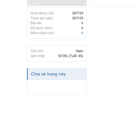
Hoạt động cuối:
16/7/19
Tham gia ngày:
16/7/19
Bài viết:
0
Đã được thích:
0
Điểm thành tích:
0
Giới tính:
Nam
Sinh nhật:
9/7/81
(Tuổi: 45)
Chia sẻ trang này