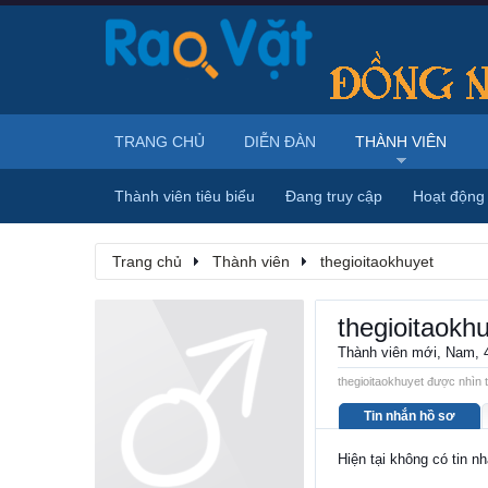
TRANG CHỦ
DIỄN ĐÀN
THÀNH VIÊN
Thành viên tiêu biểu
Đang truy cập
Hoạt động
Trang chủ
Thành viên
thegioitaokhuyet
thegioitaokh
Thành viên mới
, Nam, 
thegioitaokhuyet được nhìn t
Tin nhắn hồ sơ
Hiện tại không có tin n