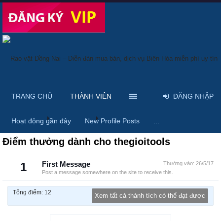
TRANG CHỦ
THÀNH VIÊN
ĐĂNG NHẬP
Trang chủ
Thành viên
thegioitools
Hoạt động gần đây
New Profile Posts
...
Điểm thưởng dành cho thegioitools
1
First Message
Thưởng vào:
26/5/17
Post a message somewhere on the site to receive this.
Tổng điểm: 12
Xem tất cả thành tích có thể đạt được