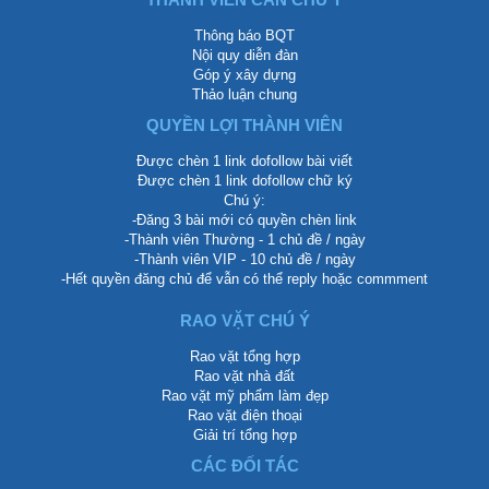
Thông báo BQT
Nội quy diễn đàn
Góp ý xây dựng
Thảo luận chung
QUYỀN LỢI THÀNH VIÊN
Được chèn 1 link dofollow bài viết
Được chèn 1 link dofollow chữ ký
Chú ý:
-Đăng 3 bài mới có quyền chèn link
-Thành viên Thường - 1 chủ đề / ngày
-Thành viên VIP - 10 chủ đề / ngày
-Hết quyền đăng chủ để vẫn có thể reply hoặc commment
RAO VẶT CHÚ Ý
Rao vặt tổng hợp
Rao vặt nhà đất
Rao vặt mỹ phẩm làm đẹp
Rao vặt điện thoại
Giải trí tổng hợp
CÁC ĐỐI TÁC