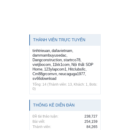
THÀNH VIÊN TRỰC TUYẾN
tinhtrieuan
dafavietnam
,
,
dammambuyusedac
,
Dangconstruction
startrco78
,
,
vietjbocom
11kk1com
Nội thất SDP
,
,
Home
123ylapcom1
Hitclubsllc
,
,
,
Cm88grcomvn
neucaguga1977
,
,
sv66download
Tổng: 14 (Thành viên: 13, Khách: 1, Bots:
0)
THỐNG KÊ DIỄN ĐÀN
Đề tài thảo luận:
238,727
Bài viết:
254,159
Thành viên:
84,265