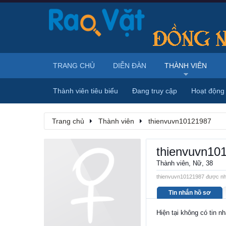
TRANG CHỦ
DIỄN ĐÀN
THÀNH VIÊN
Thành viên tiêu biểu
Đang truy cập
Hoạt động
Trang chủ
Thành viên
thienvuvn10121987
thienvuvn10
Thành viên
, Nữ, 38
thienvuvn10121987 được nhì
Tin nhắn hồ sơ
Hiện tại không có tin 