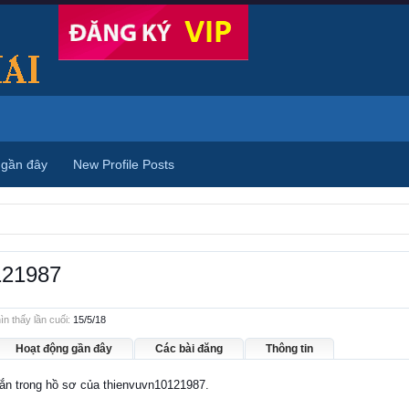
 gần đây
New Profile Posts
121987
n thấy lần cuối:
15/5/18
Hoạt động gần đây
Các bài đăng
Thông tin
nhắn trong hồ sơ của thienvuvn10121987.