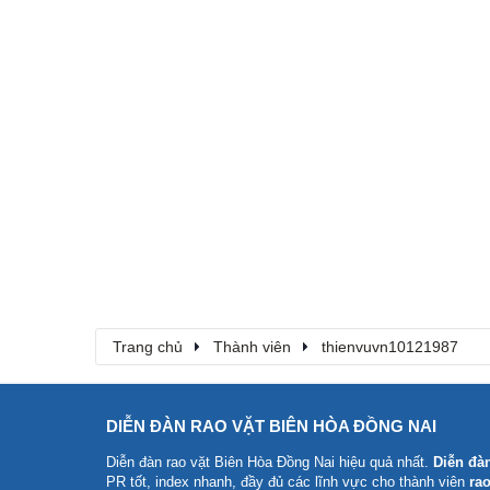
Trang chủ
Thành viên
thienvuvn10121987
DIỄN ĐÀN RAO VẶT BIÊN HÒA ĐỒNG NAI
Diễn đàn rao vặt Biên Hòa Đồng Nai
hiệu quả nhất.
Diễn đà
PR tốt, index nhanh, đầy đủ các lĩnh vực cho thành viên
rao