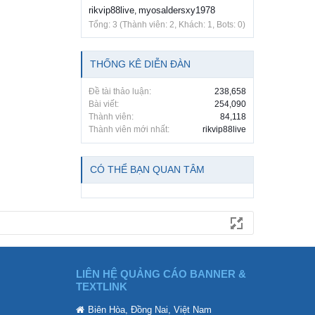
rikvip88live
myosaldersxy1978
,
Tổng: 3 (Thành viên: 2, Khách: 1, Bots: 0)
THỐNG KÊ DIỄN ĐÀN
Đề tài thảo luận:
238,658
Bài viết:
254,090
Thành viên:
84,118
Thành viên mới nhất:
rikvip88live
CÓ THỂ BẠN QUAN TÂM
LIÊN HỆ QUẢNG CÁO BANNER &
TEXTLINK
Biên Hòa, Đồng Nai, Việt Nam