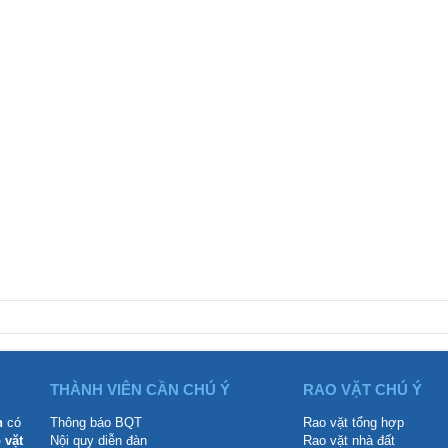
THÀNH VIÊN CẦN CHÚ Ý
RAO VẶT CHÚ Ý
n
có
Thông báo BQT
Rao vặt tổng hợp
 vặt
Nội quy diễn đàn
Rao vặt nhà đất