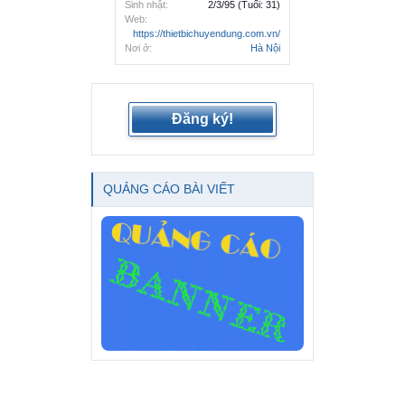
Sinh nhật:
2/3/95
(Tuổi: 31)
Web:
https://thietbichuyendung.com.vn/
Nơi ở:
Hà Nội
Đăng ký!
QUẢNG CÁO BÀI VIẾT