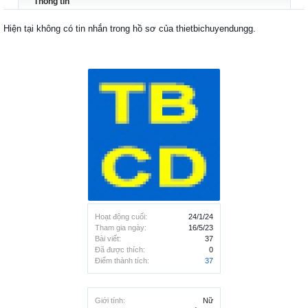
Thông tin
Hiện tại không có tin nhắn trong hồ sơ của thietbichuyendungg.
Hoạt động cuối:
24/1/24
Tham gia ngày:
16/5/23
Bài viết:
37
Đã được thích:
0
Điểm thành tích:
37
Giới tính:
Nữ