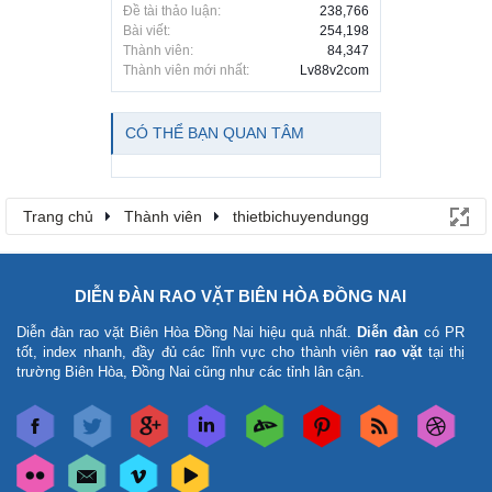
Đề tài thảo luận:
238,766
Bài viết:
254,198
Thành viên:
84,347
Thành viên mới nhất:
Lv88v2com
CÓ THỂ BẠN QUAN TÂM
Trang chủ
Thành viên
thietbichuyendungg
DIỄN ĐÀN RAO VẶT BIÊN HÒA ĐỒNG NAI
Diễn đàn rao vặt Biên Hòa Đồng Nai
hiệu quả nhất.
Diễn đàn
có PR
tốt, index nhanh, đầy đủ các lĩnh vực cho thành viên
rao vặt
tại thị
trường Biên Hòa, Đồng Nai cũng như các tỉnh lân cận.