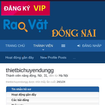
TRANG CHỦ
THÀNH VIÊN
ĐĂNG NHẬP
Trang chủ
Thành viên
thietbichuyendungg
Hoạt động gần đây
New Profile Posts
...
thietbichuyendungg
Thành viên năng động
, Nữ, 31,
đến từ
Hà Nội
thietbichuyendungg được nhìn thấy lần cuối:
24/1/24
Tin nhắn hồ sơ
Hoạt động gần đây
Các bài đăng