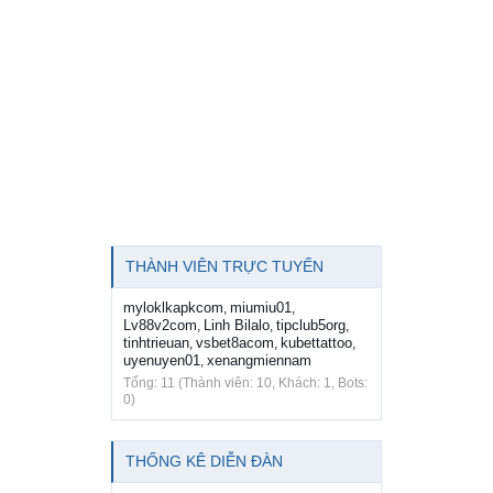
THÀNH VIÊN TRỰC TUYẾN
myloklkapkcom
miumiu01
,
,
Lv88v2com
Linh Bilalo
tipclub5org
,
,
,
tinhtrieuan
vsbet8acom
kubettattoo
,
,
,
uyenuyen01
xenangmiennam
,
Tổng: 11 (Thành viên: 10, Khách: 1, Bots:
0)
THỐNG KÊ DIỄN ĐÀN