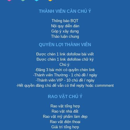
THÀNH VIÊN CẦN CHÚ Ý
Thông báo BQT
Nội quy diễn đàn
Góp ý xây dựng
Thảo luận chung
QUYỀN LỢI THÀNH VIÊN
Được chèn 1 link dofollow bài viết
Được chèn 1 link dofollow chữ ký
Chú ý:
-Đăng 3 bài mới có quyền chèn link
-Thành viên Thường - 1 chủ đề / ngày
-Thành viên VIP - 10 chủ đề / ngày
-Hết quyền đăng chủ để vẫn có thể reply hoặc commment
RAO VẶT CHÚ Ý
Rao vặt tổng hợp
Rao vặt nhà đất
Rao vặt mỹ phẩm làm đẹp
Rao vặt điện thoại
Giải trí tổng hợp