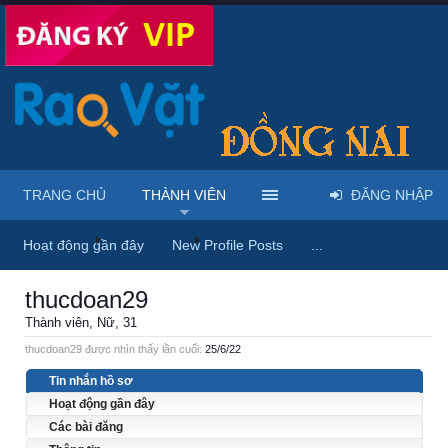
TRANG CHỦ
THÀNH VIÊN
ĐĂNG NHẬP
Trang chủ
Thành viên
thucdoan29
Hoạt động gần đây
New Profile Posts
...
thucdoan29
Thành viên
, Nữ, 31
thucdoan29 được nhìn thấy lần cuối:
25/6/22
Tin nhắn hồ sơ
Hoạt động gần đây
Các bài đăng