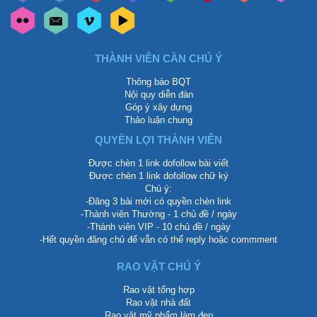
THÀNH VIÊN CẦN CHÚ Ý
Thông báo BQT
Nội quy diễn đàn
Góp ý xây dựng
Thảo luận chung
QUYỀN LỢI THÀNH VIÊN
Được chèn 1 link dofollow bài viết
Được chèn 1 link dofollow chữ ký
Chú ý:
-Đăng 3 bài mới có quyền chèn link
-Thành viên Thường - 1 chủ đề / ngày
-Thành viên VIP - 10 chủ đề / ngày
-Hết quyền đăng chủ để vẫn có thể reply hoặc commment
RAO VẶT CHÚ Ý
Rao vặt tổng hợp
Rao vặt nhà đất
Rao vặt mỹ phẩm làm đẹp