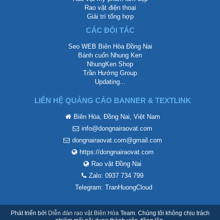
Rao vặt điện thoại
Giải trí tổng hợp
CÁC ĐỐI TÁC
Seo WEB Biên Hòa Đồng Nai
Bánh cuốn Nhung Ken
NhungKen Shop
Trần Hướng Group
Updating...
LIÊN HỆ QUẢNG CÁO BANNER & TEXTLINK
Biên Hòa, Đồng Nai, Việt Nam
info@dongnairaovat.com
dongnairaovat.com@gmail.com
https://dongnairaovat.com
Rao vặt Đồng Nai
Zalo: 0937 734 799
Telegram: TranHuongCloud
Phát triển bởi
Diễn đàn rao vặt Biên Hòa
Team. Chúng tôi không chịu trách