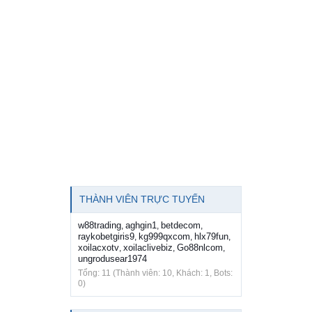
THÀNH VIÊN TRỰC TUYẾN
w88trading
aghgin1
betdecom
,
,
,
raykobetgiris9
kg999qxcom
hlx79fun
,
,
,
xoilacxotv
xoilaclivebiz
Go88nlcom
,
,
,
ungrodusear1974
Tổng: 11 (Thành viên: 10, Khách: 1, Bots:
0)