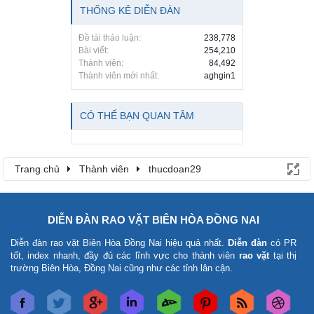
THỐNG KÊ DIỄN ĐÀN
Đề tài thảo luận:
238,778
Bài viết:
254,210
Thành viên:
84,492
Thành viên mới nhất:
aghgin1
CÓ THỂ BẠN QUAN TÂM
Trang chủ
Thành viên
thucdoan29
DIỄN ĐÀN RAO VẶT BIÊN HÒA ĐỒNG NAI
Diễn đàn rao vặt Biên Hòa Đồng Nai
hiệu quả nhất.
Diễn đàn
có PR
tốt, index nhanh, đầy đủ các lĩnh vực cho thành viên
rao vặt
tại thị
trường Biên Hòa, Đồng Nai cũng như các tỉnh lân cận.