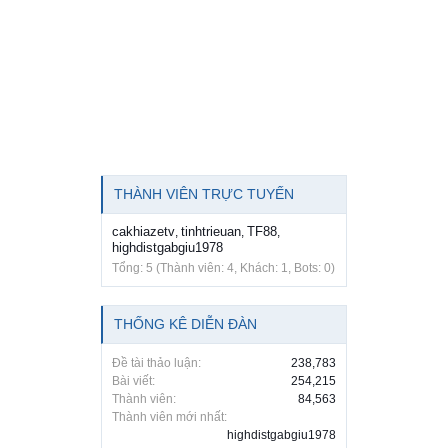
THÀNH VIÊN TRỰC TUYẾN
cakhiazetv
tinhtrieuan
TF88
,
,
,
highdistgabgiu1978
Tổng: 5 (Thành viên: 4, Khách: 1, Bots: 0)
THỐNG KÊ DIỄN ĐÀN
Đề tài thảo luận:
238,783
Bài viết:
254,215
Thành viên:
84,563
Thành viên mới nhất:
highdistgabgiu1978