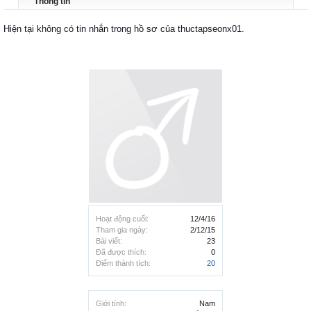
Thông tin
Hiện tại không có tin nhắn trong hồ sơ của thuctapseonx01.
Hoạt động cuối:
12/4/16
Tham gia ngày:
2/12/15
Bài viết:
23
Đã được thích:
0
Điểm thành tích:
20
Giới tính:
Nam