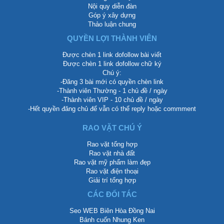
Nội quy diễn đàn
Góp ý xây dựng
Thảo luận chung
QUYỀN LỢI THÀNH VIÊN
Được chèn 1 link dofollow bài viết
Được chèn 1 link dofollow chữ ký
Chú ý:
-Đăng 3 bài mới có quyền chèn link
-Thành viên Thường - 1 chủ đề / ngày
-Thành viên VIP - 10 chủ đề / ngày
-Hết quyền đăng chủ để vẫn có thể reply hoặc commment
RAO VẶT CHÚ Ý
Rao vặt tổng hợp
Rao vặt nhà đất
Rao vặt mỹ phẩm làm đẹp
Rao vặt điện thoại
Giải trí tổng hợp
CÁC ĐỐI TÁC
Seo WEB Biên Hòa Đồng Nai
Bánh cuốn Nhung Ken