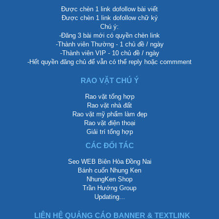
Được chèn 1 link dofollow bài viết
Được chèn 1 link dofollow chữ ký
Chú ý:
-Đăng 3 bài mới có quyền chèn link
-Thành viên Thường - 1 chủ đề / ngày
-Thành viên VIP - 10 chủ đề / ngày
-Hết quyền đăng chủ để vẫn có thể reply hoặc commment
RAO VẶT CHÚ Ý
Rao vặt tổng hợp
Rao vặt nhà đất
Rao vặt mỹ phẩm làm đẹp
Rao vặt điện thoại
Giải trí tổng hợp
CÁC ĐỐI TÁC
Seo WEB Biên Hòa Đồng Nai
Bánh cuốn Nhung Ken
NhungKen Shop
Trần Hướng Group
Updating...
LIÊN HỆ QUẢNG CÁO BANNER & TEXTLINK