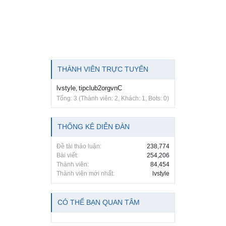
THÀNH VIÊN TRỰC TUYẾN
lvstyle
tipclub2orgvnC
,
Tổng: 3 (Thành viên: 2, Khách: 1, Bots: 0)
THỐNG KÊ DIỄN ĐÀN
Đề tài thảo luận:
238,774
Bài viết:
254,206
Thành viên:
84,454
Thành viên mới nhất:
lvstyle
CÓ THỂ BẠN QUAN TÂM