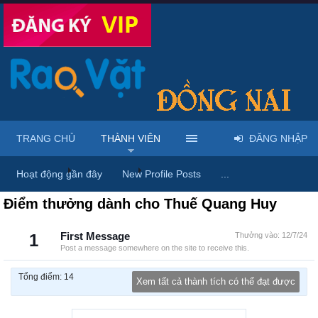
TRANG CHỦ
THÀNH VIÊN
ĐĂNG NHẬP
Trang chủ
Thành viên
Thuế Quang Huy
Hoạt động gần đây
New Profile Posts
...
Điểm thưởng dành cho Thuế Quang Huy
1
First Message
Thưởng vào:
12/7/24
Post a message somewhere on the site to receive this.
Tổng điểm: 14
Xem tất cả thành tích có thể đạt được