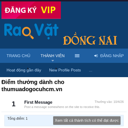
TRANG CHỦ
THÀNH VIÊN
ĐĂNG NHẬP
Trang chủ
Thành viên
thumuadogocuhcm.vn
Hoạt động gần đây
New Profile Posts
...
Điểm thưởng dành cho
thumuadogocuhcm.vn
1
First Message
Thưởng vào:
10/4/26
Post a message somewhere on the site to receive this.
Tổng điểm: 1
Xem tất cả thành tích có thể đạt được