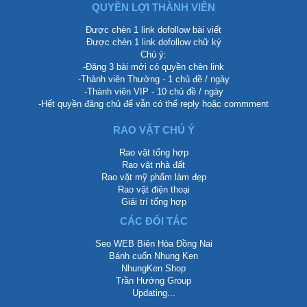
QUYỀN LỢI THÀNH VIÊN
Được chèn 1 link dofollow bài viết
Được chèn 1 link dofollow chữ ký
Chú ý:
-Đăng 3 bài mới có quyền chèn link
-Thành viên Thường - 1 chủ đề / ngày
-Thành viên VIP - 10 chủ đề / ngày
-Hết quyền đăng chủ để vẫn có thể reply hoặc commment
RAO VẶT CHÚ Ý
Rao vặt tổng hợp
Rao vặt nhà đất
Rao vặt mỹ phẩm làm đẹp
Rao vặt điện thoại
Giải trí tổng hợp
CÁC ĐỐI TÁC
Seo WEB Biên Hòa Đồng Nai
Bánh cuốn Nhung Ken
NhungKen Shop
Trần Hướng Group
Updating...