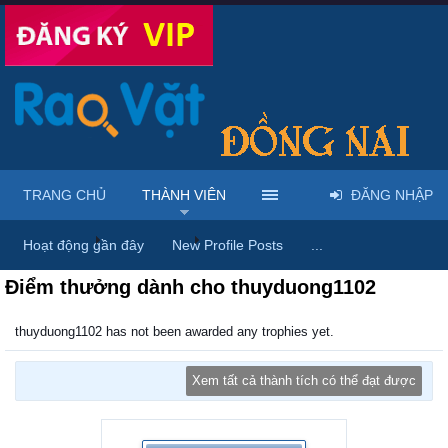
TRANG CHỦ
THÀNH VIÊN
ĐĂNG NHẬP
Trang chủ
Thành viên
thuyduong1102
Hoạt động gần đây
New Profile Posts
...
Điểm thưởng dành cho thuyduong1102
thuyduong1102 has not been awarded any trophies yet.
Xem tất cả thành tích có thể đạt được